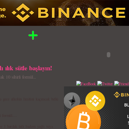
ı ılık sütle başlayın!
ak 10 sihirli formül...
u gece alkolün limitini kaçıracak belki
 formül.....
e 1 bardak tatlı badem yağlı veya