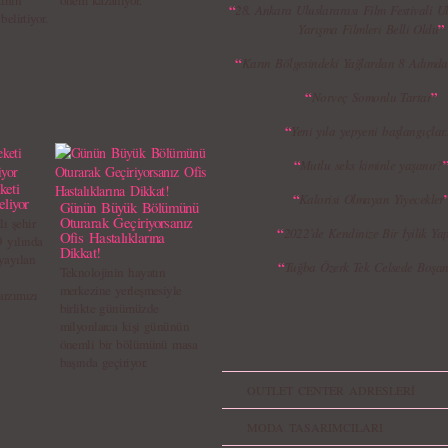
kinin
önem kazanıyor.
“
28. Ankara Uluslararası Film Festivali Ul
belirtiyor.
”
Yarışma Filmleri Belli Oldu
“
Karın Bölgesindeki Yağlardan 8 Adımda
“
”
Norveç Somonlu Tartar
“
Yeni yıla yepyeni başlangıçlar..
“
Mutlu seks kiminle yaşanır?
keti
“
Kalorisi Olmayan Yiyecekler
eliyor
Günün Büyük Bölümünü
Oturarak Geçiriyorsanız
ı şehir
“
2022’de Kendinize Bir İyilik Ya
Ofis Hastalıklarına
 yılında
Dikkat!
yayılan
“
Tuğba Özerk Tek Celsede Boşan
Teknolojinin hayatın
merkezine yerleşmesiyle
arzımızı
birlikte günümüzde
milyonlarca kişi gününün
önemli bir bölümünü masa
başında geçiriyor.
OUTLET CENTER ADRESLERİ
MODA TASARIMCILARI