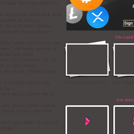
ini kaplar. Mideyi aşırı asitten korur.
la alkol almayın. Mesela hindi, tavuk
l gıdalarla alkol almayın..
ek cins alkolü tüketin. İçkilerin
 özellik taşır. Aynı içkiyle geceyi
TÜM GALERİ
lışmak zorunda olanlar için bir öneri.
orsanız 2 adet evening pirmerose oil
n daha rahat kalkılır.
t önce içki içmeyi kesin. Yine cips,
ünse 15 dakika yürüyün
eşil çay için. Sindirimi rahatlatır.
Color Party | Sziget 2016
Ceza | Sziget
z ve acı alkolle birleşince mide
l açar.
yüksek olan kan şekeriniz daha da
TÜM VIDEO
 ertesi gün ağır kahvaltı yapmasın.
 Öğleyin de sebze çorbası tercih
.00 de içinizi dökün... İyi dileklerde
tlu olun...