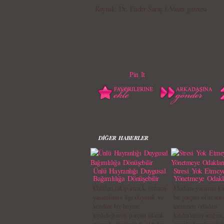
Kaynak: Dr. Ender Saraç / Vatan gazetesi
Pin It
DİĞER HABERLER
Ünlü Hayranlığı Duygusal
Stresi Yok Etmey
Bağımlılığa Dönüşebilir
Yönetmeye Odakl
Ünlüleri takip etmek, onların
Modern yaşamın ka
yaşamlarına ilgi duymak ve
bir parçası olan stre
kendini bir hayran
tamamen ortadan
topluluğunun parçası olarak
kaldırılamayacağını