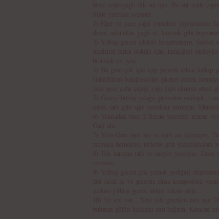
biraz zeytinyağlı ılık süt için. Bu süt mide çeper
Mide yanması yapmaz.
2) Eğer bu gece yağlı yemekler yiyecekseniz faz
derisi, sakatatlar, yağlı et, kaymak gibi hayvansa
3) Yılbaşı gecesi içkileri karıştırmayın. Sadece t
sindirimi farklı olduğu için, karaciğeri etkileyici
bitirmek en iyisi.
4) Bu gece çok içki içip yarında erken kalkıp ça
Halsizlikten başağrısından şikayet etmek istemiy
yani gece çuha çiçeği yağı hapı alınırsa ertesi gü
5) Geceyi bitirip yatağa girmeden yaklaşık 1 saa
çerez, tatlı gibi ağır yemekler yemeyin. Mümk
6) Yatmadan önce 2 fincan yasemin, rezene veya y
Gazı alır.
7) Yemeklere aşırı tuz ve aşırı acı katmayın. Tu
yanması hemeroid, terleme gibi yakınlamalara yo
8) Tok karnına tatlı ve meyve yemeyin. Zaten 
artmasın.
9) Yılbaşı gecesi çok yemek yediğini düşünenler
Bol sıcak su ve şekersiz elma kompostosu yesin.
edilirse yılbaşı gecesi alınan toksin atılır...
10) Ve son not... Yeni yıla girerken tam saat 24
bulunan gülün kahkaha atın bağırın. Kısacası mu