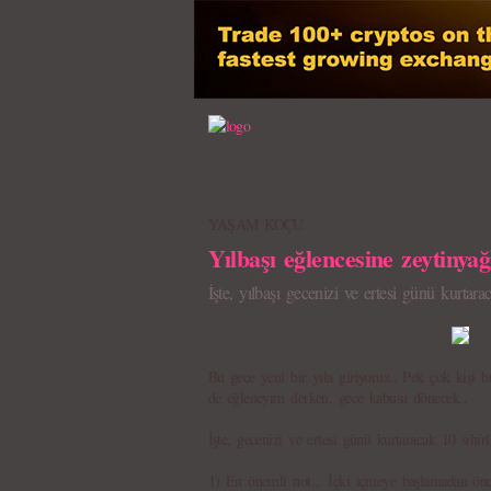
YAŞAM KOÇU
Yılbaşı eğlencesine zeytinyağl
İşte, yılbaşı gecenizi ve ertesi günü kurtarac
Bu gece yeni bir yıla giriyoruz.. Pek çok kişi b
de eğleneyim derken, gece kabusa dönecek..
İşte, gecenizi ve ertesi günü kurtaracak 10 sihirli
1) En önemli not... İçki içmeye başlamadan önc