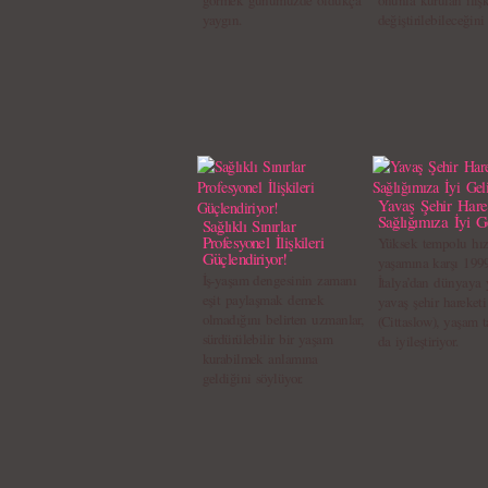
görmek günümüzde oldukça
onunla kurulan iliş
yaygın.
değiştirilebileceğini 
Yavaş Şehir Hare
Sağlığımıza İyi G
Sağlıklı Sınırlar
Profesyonel İlişkileri
Yüksek tempolu hızl
Güçlendiriyor!
yaşamına karşı 1999
İş-yaşam dengesinin zamanı
İtalya’dan dünyaya 
eşit paylaşmak demek
yavaş şehir hareketi
olmadığını belirten uzmanlar,
(Cittaslow), yaşam t
sürdürülebilir bir yaşam
da iyileştiriyor.
kurabilmek anlamına
geldiğini söylüyor.