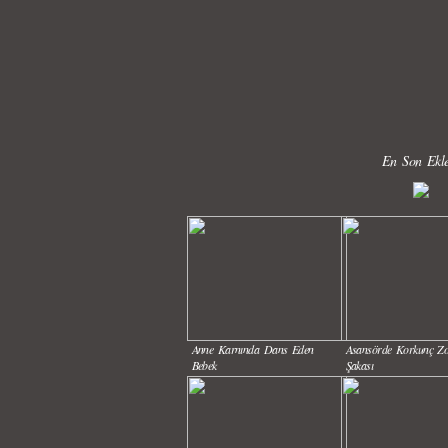
En Son Ekle
Anne Karnında Dans Eden
Asansörde Korkunç Z
Bebek
Şakası