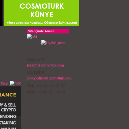
REKLAM
reklam@cosmoturk.com
İLETİŞİM
cosmoeditor@cosmoturk.com
TEL:
(0212) 280 07 00
FAX:
(0212) 244 13 32