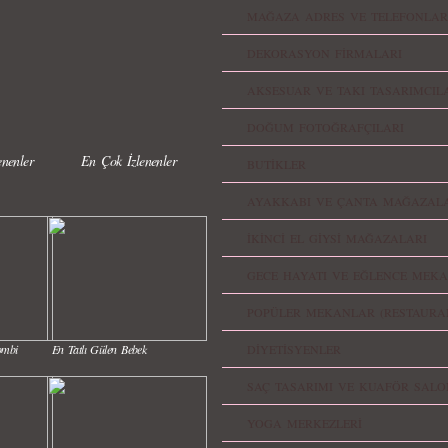
MAĞAZA ADRES VE TELEFONLAR
DEKORASYON FİRMALARI
AKSESUAR VE TAKI TASARIMCIL
DOĞUM FOTOĞRAFÇILARI
nenler
En Çok İzlenenler
BUTİKLER
AYAKKABI VE ÇANTA MAĞAZALA
İKİNCİ EL GİYSİ MAĞAZALARI
GECE HAYATI VE EĞLENCE MEKA
POPÜLER MEKANLAR (RESTAURA
ombi
En Tatlı Gülen Bebek
DİYETİSYENLER
SAÇ TASARIMI VE KUAFÖR SALO
YOGA MERKEZLERİ