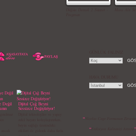
Düğün Dernek 2 Sünnet -
Masa Altı Se
Fragman
GÜNLÜK FALINIZ
HAVA DURUMU
e Değil
Dijital Çağ Beyni
anın
Sessizce Değiştiriyor!
çınılmaz
Dijital teknolojiler ve yapay
“
Nicolas Cage Formunun Zirvesin
sin
zekâ hayatı kolaylaştırırken,
beyin sağlığı üzerindeki
“
Ereksiyon Kalitenizi Arttırın
, ancak
etkileri de giderek daha fazla