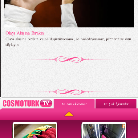
Olayı Akışına Bırakın
Olayı akışına bırakın ve ne düşünüyorsanız, ne hissediyorsanız, partnerinize onu
söyleyin.
En Son Eklenenler
En Çok İzlenenler