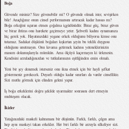
Boğa
Güvende misiniz? Size güvenebilir mi? O güvende olmak ister, sevişirken
bile! Anaçlığınız onun cinsel performansını artıracak kadar hassas mı?
Boğa erkeğini uçuran etmen çoğalma içgüdüsüdür. Biraz güç, biraz güven
ve biraz ihtiras onu harekete geçirmeye yeter. Şehvetli kadını oynamanıza
hiç gerek yok. Hayatınızdaki yegane erkek olduğunu biliyorsa kimse onu
tutamaz. Sadakat düşkünü boğaları kışkırtan şeyin bu teklik duygusu
olduğunu unutmayın. Onu kıvama getirmek kadınsı yeteneklerinizin
masum dokunuşlarıyla mümkün. Ama ölçüyü kaçırmayın ki ürkmesin.
Kendisini arzuladığınızdan ve tutkularınızın eşitliğinden emin olmalı.
Yeni bir şey denemek isterseniz onu ikna etmek için bir hayli şefkat
göstermeniz gerekecek. Duyarlı olduğu kadar sınırları da vardır cinsellikte.
Sizi mutlu görmek için elinden geleni yapar.
İş boğa erkeklerini doğru şekilde uyarmaktır sonrasını dert etmeyin
muhteşem olacak.
İkizler
Yatağınızdaki maskeli kahramanı bir düşünün. Farklı, farklı, çılgın ama
hep aynı maskeyi takan erkekler. Her biri farklı bir arzuyla silkeliyor sizi.