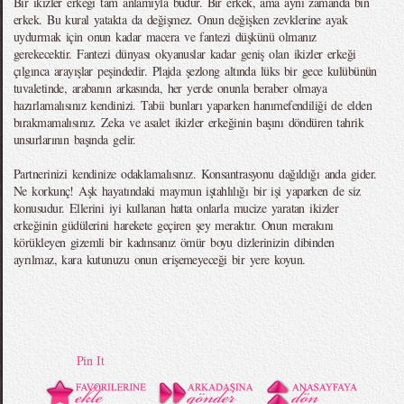
Bir ikizler erkeği tam anlamıyla budur. Bir erkek, ama aynı zamanda bin
erkek. Bu kural yatakta da değişmez. Onun değişken zevklerine ayak
uydurmak için onun kadar macera ve fantezi düşkünü olmanız
gerekecektir. Fantezi dünyası okyanuslar kadar geniş olan ikizler erkeği
çılgınca arayışlar peşindedir. Plajda şezlong altında lüks bir gece kulübünün
tuvaletinde, arabanın arkasında, her yerde onunla beraber olmaya
hazırlamalısınız kendinizi. Tabii bunları yaparken hanımefendiliği de elden
bırakmamalısınız. Zeka ve asalet ikizler erkeğinin başını döndüren tahrik
unsurlarının başında gelir.
Partnerinizi kendinize odaklamalısınız. Konsantrasyonu dağıldığı anda gider.
Ne korkunç! Aşk hayatındaki maymun iştahlılığı bir işi yaparken de siz
konusudur. Ellerini iyi kullanan hatta onlarla mucize yaratan ikizler
erkeğinin güdülerini harekete geçiren şey meraktır. Onun merakını
körükleyen gizemli bir kadınsanız ömür boyu dizlerinizin dibinden
ayrılmaz, kara kutunuzu onun erişemeyeceği bir yere koyun.
Pin It