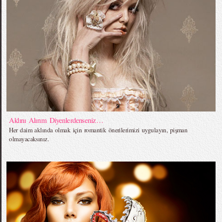
Aklını Alırım Diyenlerdenseniz…
Her daim aklında olmak için romantik önerilerimizi uygulayın, pişman
olmayacaksınız.