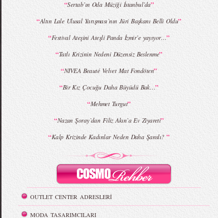
“
”
Sertab’ın Oda Müziği İstanbul’da
MBFWI - Giray Sepin 2015 Yaz Koleksiyonu
MBFWI - Burçe Bekrek 2015 Yaz Koleksiyonu
“
”
Altın Lale Ulusal Yarışması`nın Jüri Başkanı Belli Oldu
“
”
Festival Ateşini Ateşli Panda İzmir’e yayıyor…
“
”
Tatlı Krizinin Nedeni Düzensiz Beslenme
“
”
NIVEA Beauté Velvet Mat Fondöten
“
”
Bir Kız Çocuğu Daha Büyüdü Bak…
“
”
Mehmet Turgut
“
”
Nazan Şoray`dan Filiz Akın`a Ev Ziyareti
“
”
Kalp Krizinde Kadınlar Neden Daha Şanslı?
OUTLET CENTER ADRESLERİ
MODA TASARIMCILARI