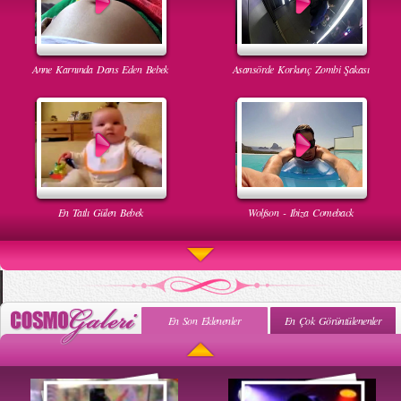
Anne Karnında Dans Eden Bebek
Asansörde Korkunç Zombi Şakası
En Tatlı Gülen Bebek
Wolfson - Ibiza Comeback
En Son Eklenenler
En Çok Görüntülenenler
Uyuyan Bebeğe Gangnam Dinletilirse Ne Olur
Uykusun Da Gülen Bebek