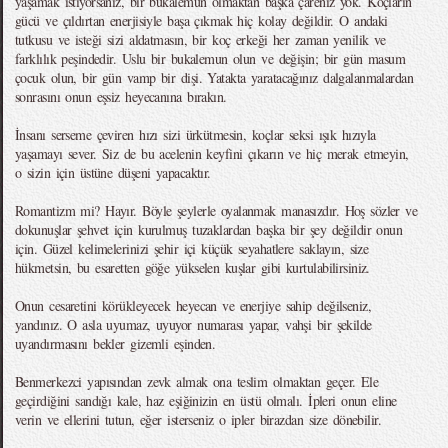
yaşamak istiyorsanız, bir bukalemun olmaktan başka çareniz yok. Koçların
gücü ve çıldırtan enerjisiyle başa çıkmak hiç kolay değildir. O andaki
tutkusu ve isteği sizi aldatmasın, bir koç erkeği her zaman yenilik ve
farklılık peşindedir. Uslu bir bukalemun olun ve değişin; bir gün masum
çocuk olun, bir gün vamp bir dişi. Yatakta yaratacağınız dalgalanmalardan
sonrasını onun eşsiz heyecanına bırakın.
İnsanı serseme çeviren hızı sizi ürkütmesin, koçlar seksi ışık hızıyla
yaşamayı sever. Siz de bu acelenin keyfini çıkarın ve hiç merak etmeyin,
o sizin için üstüne düşeni yapacaktır.
Romantizm mi? Hayır. Böyle şeylerle oyalanmak manasızdır. Hoş sözler ve
dokunuşlar şehvet için kurulmuş tuzaklardan başka bir şey değildir onun
için. Güzel kelimelerinizi şehir içi küçük seyahatlere saklayın, size
hükmetsin, bu esaretten göğe yükselen kuşlar gibi kurtulabilirsiniz.
Onun cesaretini körükleyecek heyecan ve enerjiye sahip değilseniz,
yandınız. O asla uyumaz, uyuyor numarası yapar, vahşi bir şekilde
uyandırmasını bekler gizemli eşinden.
Benmerkezci yapısından zevk almak ona teslim olmaktan geçer. Ele
geçirdiğini sandığı kale, haz eşiğinizin en üstü olmalı. İpleri onun eline
verin ve ellerini tutun, eğer isterseniz o ipler birazdan size dönebilir.