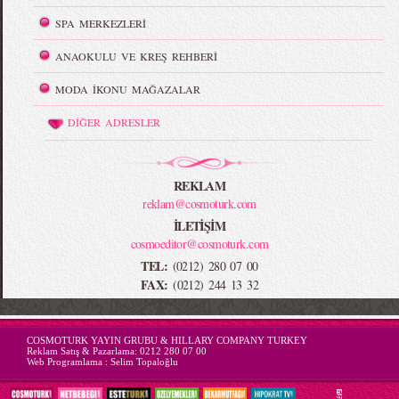
SPA MERKEZLERİ
ANAOKULU VE KREŞ REHBERİ
MODA İKONU MAĞAZALAR
DİĞER ADRESLER
REKLAM
reklam@cosmoturk.com
İLETİŞİM
cosmoeditor@cosmoturk.com
TEL:
(0212) 280 07 00
FAX:
(0212) 244 13 32
-->
COSMOTURK YAYIN GRUBU & HILLARY COMPANY TURKEY
Reklam Satış & Pazarlama:
0212 280 07 00
Web Programlama :
Selim Topaloğlu