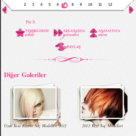
2
3
4
5
6
7
8
9
10
11
12
Pin It
Diğer Galeriler
Uzun Kısa Karma Saç Modelleri 2012
2012 Kızıl Saç Modelleri