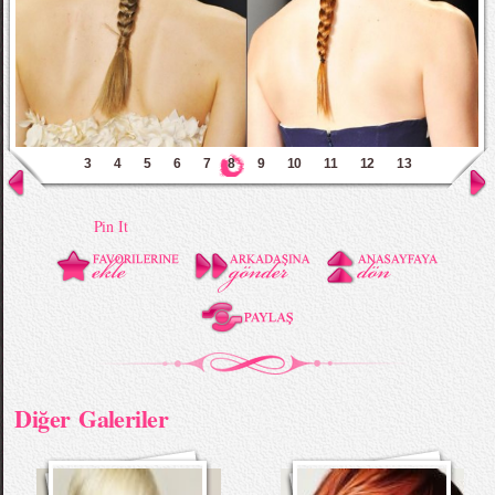
3
4
5
6
7
8
9
10
11
12
13
Pin It
Diğer Galeriler