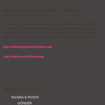
**
Naçizane öneri: Kişisel bakım ihtiyaçlarınızı bir kenara bırakın. Sizin
ruhani bakıma ihtiyacınız var.
Vücudunuzu incelteceğiniz süreyi ve çabayı komplekslerinize uygulamakla
işe başlayın. Hep birilerini kıskanmaktan, içinde bulunduğunuz durumu
küçümsemekten yorulmadınız mı? Eğer yorulmadıysanız kilo veremezsiniz
demektir. Biliyorsunuz ki güzellik, efor sarf ederek elde edilir. Sevgiler.
http://demetozgeaykan.blogspot.com/
http://twitter.com/#!/demetozge
DEMET ÖZGE AYKAN
YAZARA E-POSTA
GÖNDER