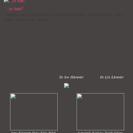
`..ya hani?`
Naparsın çocuk? ağlar mısın? yastığına kapanıp hani.. hani gecenin bi’ yarısı
gider... (Demet Özge Aykan)
En Son Eklenenler
En Çok İzlenenler
Anne Karnında Dans Eden Bebek
Asansörde Korkunç Zombi Şakası