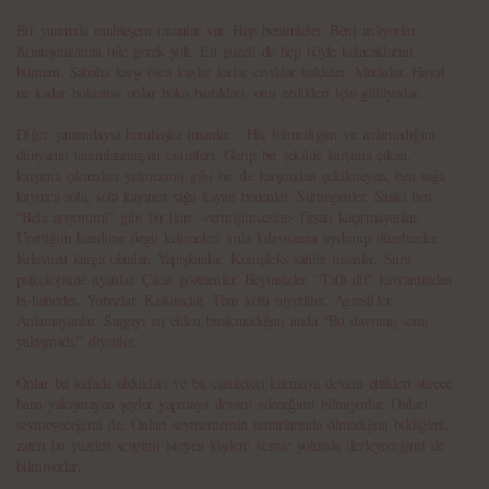
Bir yanımda muhteşem insanlar var. Hep benimleler. Beni anlıyorlar.
Konuşmalarına bile gerek yok. En güzeli de hep böyle kalacaklarını
bilmem. Sabaha karşı öten kuşlar kadar cıvıldar haldeler. Mutlular. Hayat
ne kadar boktansa onlar boka bastıkları, onu ezdikleri için gülüyorlar.
Diğer yanımdaysa bambaşka insanlar... Hiç bilmediğim ve anlamadığım
dünyanın tanımlanmayan cisimleri. Garip bir şekilde karşıma çıkan,
karşıma çıkmaları yetmezmiş gibi bir de karşımdan çekilmeyen, ben sağa
kayınca sola, sola kayınca sağa kayan bedenler. Sürüngenler. Sanki ben
“Bela arıyorum!” gibi bir ilan –vermişimcesine- fırsatı kaçırmayanlar.
Ürettiğim kendime özgü kelimeleri imla kılavuzuna uydurup düzeltenler.
Kılavuzu karga olanlar. Yapışkanlar. Kompleks sahibi insanlar. Sürü
psikolojisine uyanlar. Çıkar gözetenler. Beyinsizler. “Tatlı dil” kavramından
bi-haberler. Yobazlar. Kıskançlar. Tüm kötü niyetliler. Agresifler.
Anlamayanlar. Saygıyı en elden bırakmadığım anda “Bu davranış sana
yakışmadı,” diyenler. . .
Onlar bu kafada oldukları ve bu cümleleri kurmaya devam ettikleri sürece
bana yakışmayan şeyler yapmaya devam edeceğimi bilmiyorlar. Onları
sevmeyeceğimi de. Onları sevmememin umurlarında olmadığını bildiğimi,
zaten bu yüzden sevgimi isteyen kişilere verme yolunda ilerleyeceğimi de
bilmiyorlar.