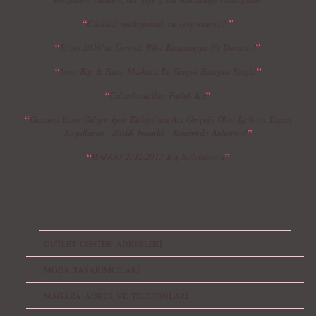
“
”
Cildinizi sıkılaştırmak mı istiyorsunuz?
“
”
Sziget 2016’ya Ücretsiz Bilet Kazanmaya Ne Dersiniz?
“
”
Avon Big & False Maskara İle Gerçek Bakışlar Sergisi
“
”
Calzedonia’dan Parlak Kış
“
Gazeteci-Yazar Gülşen İşeri Türkiye’nin Acı Gerçeği Olan İşçilerin Yaşam
”
Koşullarını “Büyük İnsanlık” Kitabında Anlatıyor!
“
”
MANGO 2012-2013 Kış Koleksiyonu
OUTLET CENTER ADRESLERİ
MODA TASARIMCILARI
MAĞAZA ADRES VE TELEFONLARI