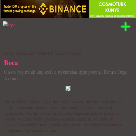
KÖŞE YAZILARI
|
DEMET ÖZGE AYKAN
Boca
On-on beş minik kuş sesi ile uykumdan uyanıyorum. (Demet Özge
Aykan)
Yaz geldiğinde, güneş doğup hava aydınlanırken, saat beş buçuk-altı gibi
kuşlar cıvıldamaya başlıyor. On-on beş minik kuş sesi ile uykumdan
uyanıyorum. Hayatın önüme yaydığı ders kitaplarına gidiyor gözlerim
hemen. Aklımda sürekli çalışmak, çalışmak, çalışmak var. Ama bu,
insanlara gösterdiğim taraf. Aslında çaktırmadan ders kitaplarının arasına
koyduğum çizgi romanı okuyorum…