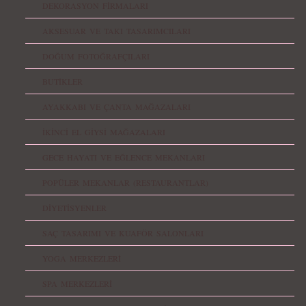
DEKORASYON FİRMALARI
AKSESUAR VE TAKI TASARIMCILARI
DOĞUM FOTOĞRAFÇILARI
BUTİKLER
AYAKKABI VE ÇANTA MAĞAZALARI
İKİNCİ EL GİYSİ MAĞAZALARI
GECE HAYATI VE EĞLENCE MEKANLARI
POPÜLER MEKANLAR (RESTAURANTLAR)
DİYETİSYENLER
SAÇ TASARIMI VE KUAFÖR SALONLARI
YOGA MERKEZLERİ
SPA MERKEZLERİ