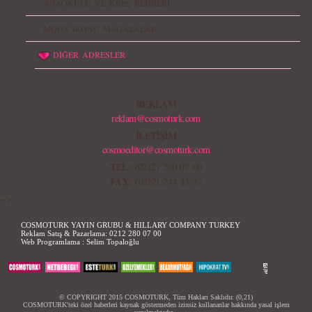
ANAOKULU VE KREŞ REHBERİ
MODA İKONU MAĞAZALAR
DİĞER ADRESLER
REKLAM
reklam@cosmoturk.com
İLETİŞİM
cosmoeditor@cosmoturk.com
TEL:
(0212) 280 07 00
FAX:
(0212) 244 13 32
-->
COSMOTURK YAYIN GRUBU & HILLARY COMPANY TURKEY
Reklam Satış & Pazarlama:
0212 280 07 00
Web Programlama :
Selim Topaloğlu
© COPYRIGHT 2015 COSMOTURK, Tüm Hakları Saklıdır. (0,21)
COSMOTURK'teki özel haberleri kaynak göstermeden izinsiz kullananlar hakkında yasal işlem