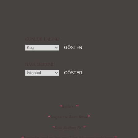
Örgü Saç Modelleri
MBFWI - Hakan Akkaya 2015 Yaz
Koleksiyonu
GÜNLÜK FALINIZ
HAVA DURUMU
MBFWI - Gülçin Çengel 2015 Yaz
MBFWI - Zeynep Erdoğan 2015 Yaz
Koleksiyonu
Koleksiyonu
“
”
İlişkiler 3
“
”
Sevgilinizle İkinci Raunt
MBFWI - Giray Sepin 2015 Yaz Koleksiyonu
MBFWI - Burçe Bekrek 2015 Yaz Koleksiyonu
“
”
Sizin Zaafınız Ne?
“
”
Benzinden markete, her şeye 2 kat Advantage nakit puan!