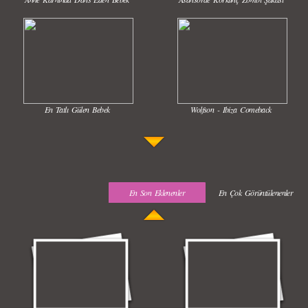
En Tatlı Gülen Bebek
Wolfson - Ibiza Comeback
En Son Eklenenler
En Çok Görüntülenenler
Uyuyan Bebeğe Gangnam Dinletilirse Ne Olur
Uykusun Da Gülen Bebek