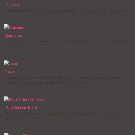
Yabancı
Kimsenin beni böyle uzun süre izlemesine izin vermezdim. (Demet Özge Aykan)
Zamansız
Kim, neden sever kışı. Neden yanlış anlaşıldık bilemiyorum, ama... (Demet Özge
Aykan)
Tezer
Tanımadığım birinin alelade düşmüş olduğu bir nottaki alıntıya gözümün
takılması ile tanışıyorum onunla. (Demet Özge Aykan)
Beyoğlu`nda Bir Kafe
Kendimi o kadar zor kurtarıyorum ki o andan ve o şarkıdan... (Demet Özge
Aykan)