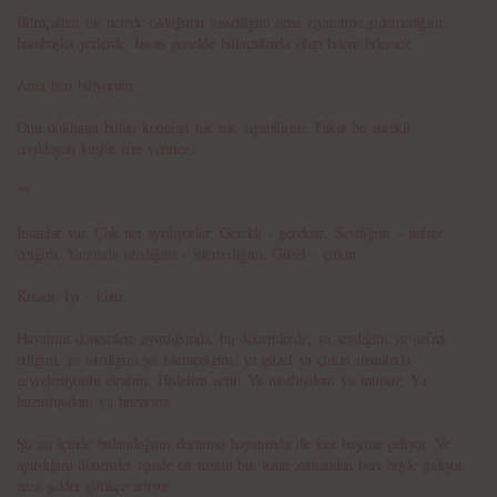
Bilinçaltım ise nerede olduğunu hissettiğim ama ziyaretine gidemediğim
bambaşka yerlerde. İnsan genelde bilinçaltında olup biteni bilemez.
Ama ben biliyorum.
Onu dolduran bütün konuları tek tek sayabilirim. Fakat bu sürekli
cıvıldayan kuşlar izin vermez.
**
İnsanlar var. Çok net ayrılıyorlar: Gerekli - gereksiz. Sevdiğim – nefret
ettiğim. Yanımda istediğim - istemediğim. Güzel - çirkin.
Kısaca: İyi - kötü.
Hayatımı dönemlere ayırdığımda, bu dönemlerde, ya sevdiğim ya nefret
ettiğim, ya istediğim ya istemediğim, ya güzel ya çirkin insanlarla
çevreleniyordu etrafım. Hislerim netti: Ya mutluydum ya mutsuz. Ya
huzurluydum ya huzursuz. . .
Şu an içinde bulunduğum durumsa hayatımda ilk kez başıma geliyor. Ve
ayırdığım dönemler içinde en uzunu bu, uzun zamandan beri böyle gidiyor
ama şiddet gittikçe artıyor.