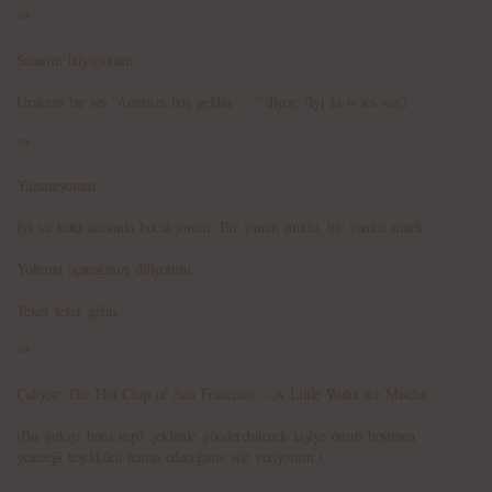
**
Sanırım büyüyorum.
Uzaktan bir ses “Aramıza hoş geldin. . .” diyor. (İyi ki o ses var.)
**
Yazamıyorum.
İyi ve kötü arasında bocalıyorum: Bir yanım mutlu, bir yanım sinirli.
Yolumu açacağınızı diliyorum. . .
Teker teker gelin.
**
Çalıyor: The Hot Clup of San Francisco – A Little Waltz for Mischa
(Bu şarkıyı bana mp3 şeklinde gönderebilecek kişiye ömrü boyunca
yeteceği teşekkürü temin edeceğime söz veriyorum.)