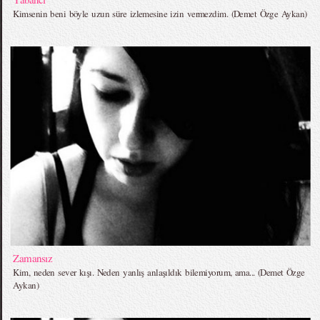
Kimsenin beni böyle uzun süre izlemesine izin vermezdim. (Demet Özge Aykan)
Zamansız
Kim, neden sever kışı. Neden yanlış anlaşıldık bilemiyorum, ama... (Demet Özge
Aykan)