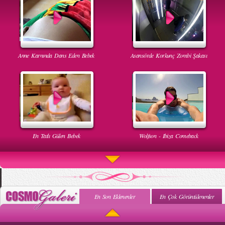
Anne Karnında Dans Eden Bebek
Asansörde Korkunç Zombi Şakası
En Tatlı Gülen Bebek
Wolfson - Ibiza Comeback
En Son Eklenenler
En Çok Görüntülenenler
Uyuyan Bebeğe Gangnam Dinletilirse Ne Olur
Uykusun Da Gülen Bebek