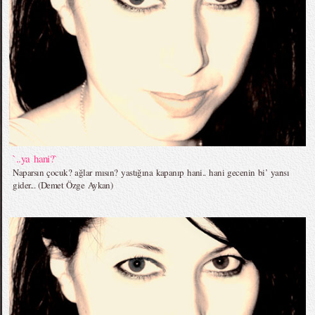
`..ya hani?`
Naparsın çocuk? ağlar mısın? yastığına kapanıp hani.. hani gecenin bi’ yarısı
gider... (Demet Özge Aykan)