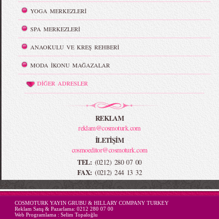
YOGA MERKEZLERİ
SPA MERKEZLERİ
ANAOKULU VE KREŞ REHBERİ
MODA İKONU MAĞAZALAR
DİĞER ADRESLER
REKLAM
reklam@cosmoturk.com
İLETİŞİM
cosmoeditor@cosmoturk.com
TEL:
(0212) 280 07 00
FAX:
(0212) 244 13 32
-->
COSMOTURK YAYIN GRUBU & HILLARY COMPANY TURKEY
Reklam Satış & Pazarlama:
0212 280 07 00
Web Programlama :
Selim Topaloğlu