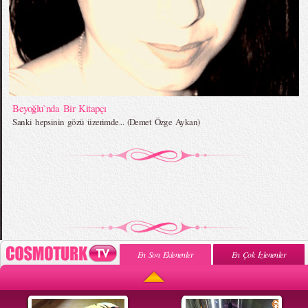
Beyoğlu`nda Bir Kitapçı
Sanki hepsinin gözü üzerimde... (Demet Özge Aykan)
En Son Eklenenler
En Çok İzlenenler