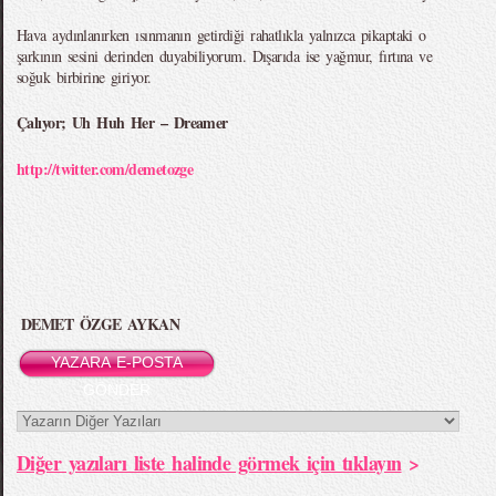
Hava aydınlanırken ısınmanın getirdiği rahatlıkla yalnızca pikaptaki o
şarkının sesini derinden duyabiliyorum. Dışarıda ise yağmur, fırtına ve
soğuk birbirine giriyor.
Çalıyor; Uh Huh Her – Dreamer
http://twitter.com/demetozge
DEMET ÖZGE AYKAN
YAZARA E-POSTA
GÖNDER
Diğer yazıları liste halinde görmek için tıklayın
>