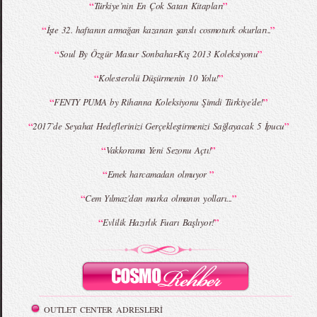
“
”
Türkiye’nin En Çok Satan Kitapları
“
”
İşte 32. haftanın armağan kazanan şanslı cosmoturk okurları..
MBFWI - Giray Sepin 2015 Yaz Koleksiyonu
MBFWI - Burçe Bekrek 2015 Yaz Koleksiyonu
“
”
Soul By Özgür Masur Sonbahar-Kış 2013 Koleksiyonu
“
”
Kolesterolü Düşürmenin 10 Yolu!
“
”
FENTY PUMA by Rihanna Koleksiyonu Şimdi Türkiye’de!
“
”
2017`de Seyahat Hedeflerinizi Gerçekleştirmenizi Sağlayacak 5 İpucu
“
”
Vakkorama Yeni Sezonu Açtı!
“
”
Emek harcamadan olmuyor
“
”
Cem Yılmaz'dan marka olmanın yolları...
“
”
Evlilik Hazırlık Fuarı Başlıyor!
OUTLET CENTER ADRESLERİ