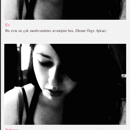
Ev
Bu evin en çok merdivenlerini sevmiştim ben. (Demet Özge Aykan)
Yabancı