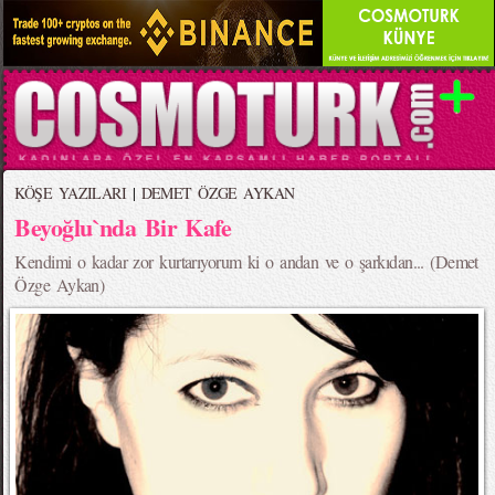
KÖŞE YAZILARI
|
DEMET ÖZGE AYKAN
Beyoğlu`nda Bir Kafe
Kendimi o kadar zor kurtarıyorum ki o andan ve o şarkıdan... (Demet
Özge Aykan)