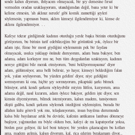
sende kalsın diyorum, ihtiyacım olmayacak, bir şey demesine fırsat
vermeden oradan uzaklaşıyorum, utandığımdan değil, bana yeter ki bir
kelime etmesin, 'ah aklınız nerede' gibi komik zannettiği şeyleri
söylemesin, yapmasın bunu, aklım kimseyi ilgilendirmiyor ki, kimse de
aklımı ilgilendirmiyor. . .
Kafeye tekrar girdiğimde kadının oturduğu yerde başka birinin oturduğunu
görüyorum, bu birinin tarif edebileceğim bir görüntüsü yok, öylece bir
adam işte, füme bir mont giydiğini söylememin pek bir faydası
olmayacak, usulca yaklaşıp önünde duruyorum, adam bana bakıyor, ben
adama, adam korkuyor mu ne, ben tüm duygulardan uzaktayım, kadının
nereye gittiğini bile merak etmiyorum, 'beni bekliyormuşsunuz' diyor
adam, gülümsüyor, ama belli belirsiz, yo hayır, kimseyi beklediğim falan
yok, yalan soyluyorsun, 'bu yüzden geldim' diyor, niye geldiğini
sormuyorum ki ona, hiçbir şey sormuyorum, pikaptaki şarkı bitmek
bilmiyor, artık kendi şarkımı söyleyebilir miyim lütfen, kızıyorum, ama
adama değil, nasıl kızarım, adam öylece bakıyor, geldim işte diyor, sen
kimsin diyemiyorum, bilmek istemiyorum, kalsın madem, tansiyonum
düştü galiba, kendi şarkımı söylemek istediğimi söylemiştim, burada bir
allahın kulu görevli yok mu, telaşlanıyorum, insan bayılma durumunda
kalsa bile bayılamaz artık bu devirde, kafenin antikamsı lambası dönmeye
başlıyor, yağmurdan mı böyle oldum ben, kafeyi de mı kapatıyorlar yoksa,
birden gece geliyor, iki kol beni tutuyor, bir yerden çıkaracağım bu kolları
ama, madem gelmiş, kalsın diyorum, kal, rica ederim bırakamam diyor...