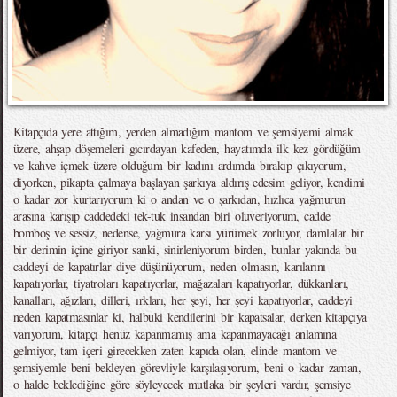
Kitapçıda yere attığım, yerden almadığım mantom ve şemsiyemi almak
üzere, ahşap döşemeleri gıcırdayan kafeden, hayatımda ilk kez gördüğüm
ve kahve içmek üzere olduğum bir kadını ardımda bırakıp çıkıyorum,
diyorken, pikapta çalmaya başlayan şarkıya aldırış edesim geliyor, kendimi
o kadar zor kurtarıyorum ki o andan ve o şarkıdan, hızlıca yağmurun
arasına karışıp caddedeki tek-tuk insandan biri oluveriyorum, cadde
bomboş ve sessiz, nedense, yağmura karsı yürümek zorluyor, damlalar bir
bir derimin içine giriyor sanki, sinirleniyorum birden, bunlar yakında bu
caddeyi de kapatırlar diye düşünüyorum, neden olmasın, karılarını
kapatıyorlar, tiyatroları kapatıyorlar, mağazaları kapatıyorlar, dükkanları,
kanalları, ağızları, dilleri, ırkları, her şeyi, her şeyi kapatıyorlar, caddeyi
neden kapatmasınlar ki, halbuki kendilerini bir kapatsalar, derken kitapçıya
varıyorum, kitapçı henüz kapanmamış ama kapanmayacağı anlamına
gelmiyor, tam içeri girecekken zaten kapıda olan, elinde mantom ve
şemsiyemle beni bekleyen görevliyle karşılaşıyorum, beni o kadar zaman,
o halde beklediğine göre söyleyecek mutlaka bir şeyleri vardır, şemsiye