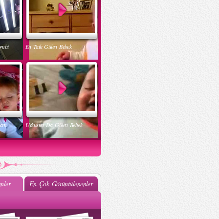
ombi
En Tatlı Gülen Bebek
nam
Uykusun Da Gülen Bebek
nler
En Çok Görüntülenenler
ak
Muhteşem Bebek Dansı
k