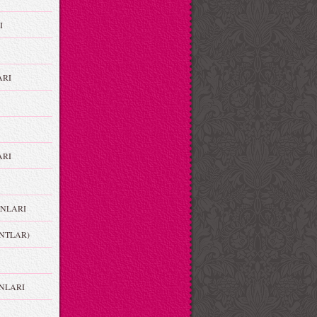
I
ARI
RI
NLARI
NTLAR)
NLARI