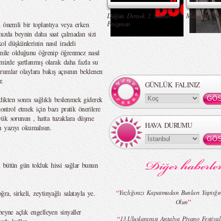
Düğün Dernek 2 Sünnet -
Masa Altı Se
Fragman
k önemli bir toplantıya veya erken
ımızda beynin daha saat çalmadan sizi
ol düşkünlerinin nasıl iradeli
hamile olduğunu öğrenip öğrenmez nasıl
imizde şartlanmış olarak daha fazla su
umlar olaylara bakış açısının beklenen
r.
GÜNLÜK FALINIZ
ikten sonra sağlıklı beslenmek giderek
kontrol etmek için bazı pratik önerilere
yük sorunun , hatta tuzaklara düşme
HAVA DURUMU
 yazıyı okumalısın.
n bütün gün tokluk hissi sağlar bunun
“
Yazlığınızı Kapatmadan Bunları Yaptığ
a, sirkeli, zeytinyağlı salatayla ye.
”
Olun
beyne açlık engelleyen sinyaller
“
13.Uluslararası Antalya Piyano Festival