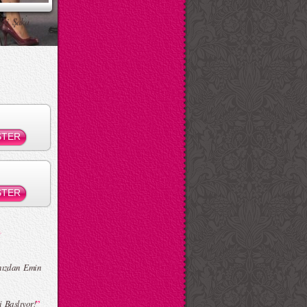
ksi Şaka
ınızdan Emin
”
i Başlıyor!