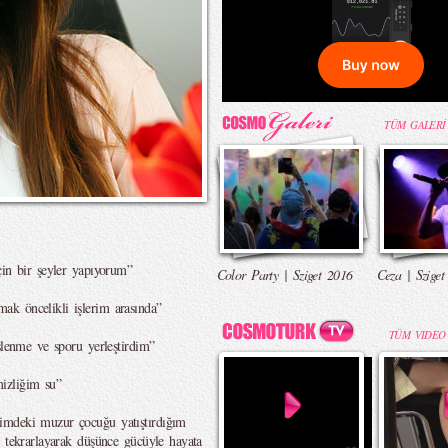
TÜM GALERİ
çin bir şeyler yapıyorum”
Color Party | Sziget 2016
Ceza | Sziget
k öncelikli işlerim arasında”
TÜM VIDEO
slenme ve sporu yerleştirdim”
izliğim su”
imdeki muzur çocuğu yatıştırdığım
i tekrarlayarak düşünce gücüyle hayata