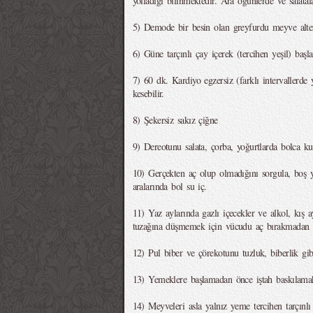
yolladığı bilinmektedir. Ara öğünlerde ve salatal
5) Demode bir besin olan greyfurdu meyve altern
6) Güne tarçınlı çay içerek (tercihen yeşil) başl
7) 60 dk. Kardiyo egzersiz (farklı intervallerde
kesebilir.
8) Şekersiz sakız çiğne
9) Dereotunu salata, çorba, yoğurtlarda bolca ku
10) Gerçekten aç olup olmadığını sorgula, boş
aralarında bol su iç.
11) Yaz aylarında gazlı içecekler ve alkol, kış a
tuzağına düşmemek için vücudu aç bırakmadan s
12) Pul biber ve çörekotunu tuzluk, biberlik gib
13) Yemeklere başlamadan önce iştah baskılamak
14) Meyveleri asla yalnız yeme tercihen tarçınlı 