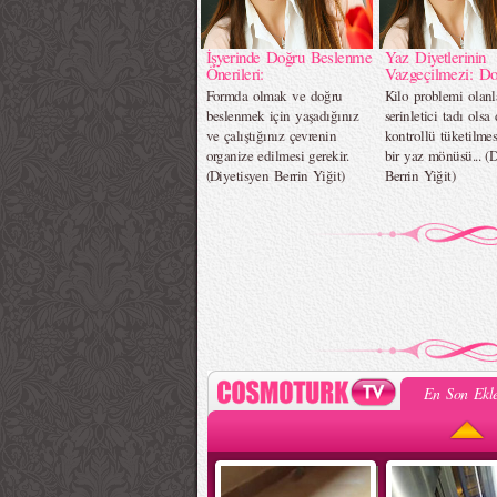
İşyerinde Doğru Beslenme
Yaz Diyetlerinin
Önerileri:
Vazgeçilmezi: D
Formda olmak ve doğru
Kilo problemi olanla
beslenmek için yaşadığınız
serinletici tadı olsa
ve çalıştığınız çevrenin
kontrollü tüketilme
organize edilmesi gerekir.
bir yaz mönüsü... (
(Diyetisyen Berrin Yiğit)
Berrin Yiğit)
En Son Ekle