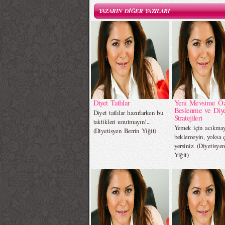
YAZARIN DİĞER YAZILARI
Diyet Tatlılar
Yeni Mevsime Öz
Beslenme ve Diye
Diyet tatlılar hazırlarken bu
Stratejileri
taktikleri unutmayın!...
Yemek için acıkma
(Diyetisyen Berrin Yiğit)
beklemeyin, yoksa 
yersiniz. (Diyetisye
Yiğit)