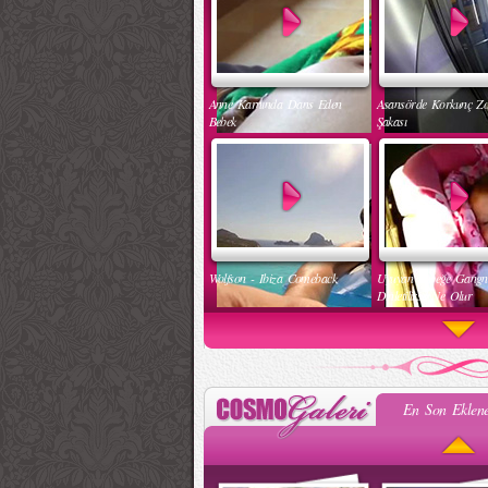
Anne Karnında Dans Eden
Asansörde Korkunç Z
Bebek
Şakası
Wolfson - Ibiza Comeback
Uyuyan Bebeğe Gang
Dinletilirse Ne Olur
En Son Eklene
Kadınlar Dırdıra Kaç Yaşında
Güzel Hatun Kullanar
Başlar
Evsizlere Yardım Etme