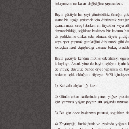
bakışımızın ne kadar değiştiğine şaşıracaksın.
Beyin gücüyle her şeyi yönetebiliriz örneğin ço
saatte bir uçağa yetişmek için düşünerek yattığ
uyandırması, oruç tutarken en tiryakiler veya alk
davranabildiği, sağlıksız beslenen bir kadının 
da yediklerine dikkat eder olması, diyete girdiğ
veya spor yapmak gerektiğini düşünmek gibi dur
sonuçları nasıl değiştirdiği üzerine birkaç örnekti
Beyin gücüyle kendini motive edebilmeyi öğrend
kolaylaşır. Ancak yine de beyin açlığını, iştahı 
de ihtiyaç duyulur. Sende diyet yaparken en bü
nedenin açlık olduğunu söyleyen %70 içindeysen
1) Kahvaltı alışkanlığı kazan
2) Günün erken saatlerinde yenen yağsız protei
için yumurta yağsız peynir, süt yoğurdu unutma
3) Bir gün önce haşlanmış patatesi, soğukken doğr
4) Zeytinyağı, fındık,fıstık ve avokado yağının 