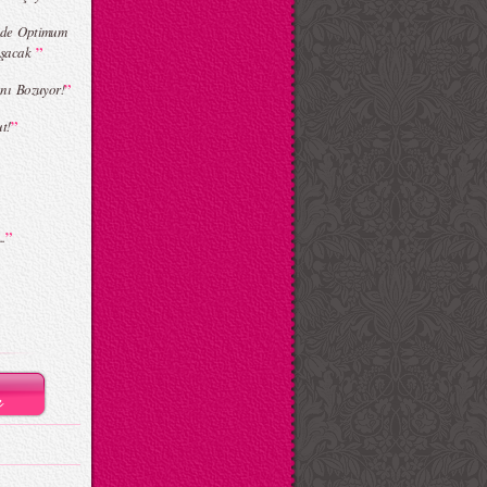
nde Optimum
”
uşacak
”
ını Bozuyor!
”
t!
”
.