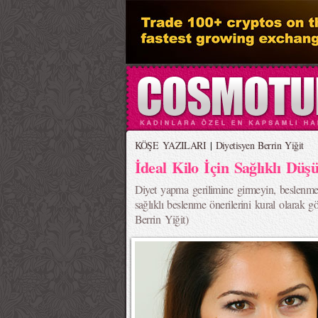
KÖŞE YAZILARI
|
Diyetisyen Berrin Yiğit
İdeal Kilo İçin Sağlıklı Düş
Diyet yapma gerilimine girmeyin, beslenmen
sağlıklı beslenme önerilerini kural olarak 
Berrin Yiğit)