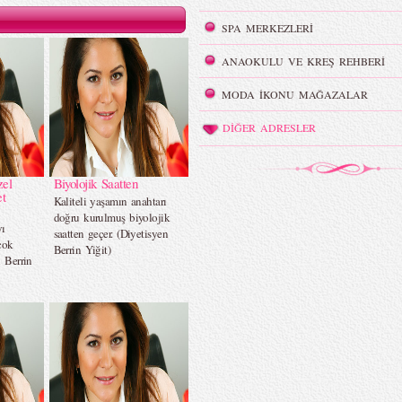
SPA MERKEZLERİ
ANAOKULU VE KREŞ REHBERİ
MODA İKONU MAĞAZALAR
DİĞER ADRESLER
el
Biyolojik Saatten
t
Kaliteli yaşamın anahtarı
doğru kurulmuş biyolojik
yı
saatten geçer. (Diyetisyen
çok
Berrin Yiğit)
n Berrin