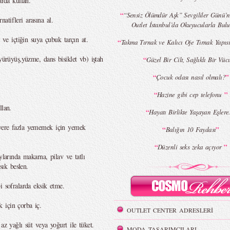
arda kullan.
“
“Sensiz Ölümdür Aşk” Sevgililer Günü’
atifleri arasına al.
Outlet İstanbul’da Okuyucularla Bul
a ve içtiğin suya çubuk tarçın at.
“
Takma Tırnak ve Kalıcı Oje Tırnak Yapıs
 yürüyüş,yüzme, dans bisiklet vb) iştah
“
Güzel Bir Cilt, Sağlıklı Bir Vücu
“
”
Çocuk odası nasıl olmalı?
“
”
Hazine gibi cep telefonu
llan.
“
Hayatı Birlikte Yaşayan Eşlere..
 yere fazla yememek için yemek
“
”
Balığın 10 Faydası
“
”
Düzenli seks zeka açıyor
ylarında makarna, pilav ve tatlı
ık beslen.
i sofralarda eksik etme.
 için çorba iç.
OUTLET CENTER ADRESLERİ
az yağlı süt veya yoğurt ile tüket.
MODA TASARIMCILARI