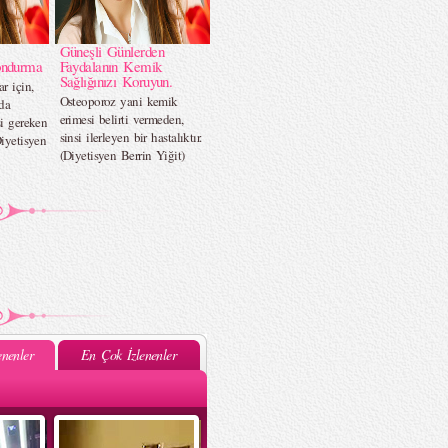
Güneşli Günlerden
ondurma
Faydalanın Kemik
Sağlığınızı Koruyun.
r için,
Osteoporoz yani kemik
 da
erimesi belirti vermeden,
si gereken
sinsi ilerleyen bir hastalıktır.
Diyetisyen
(Diyetisyen Berrin Yiğit)
nenler
En Çok İzlenenler