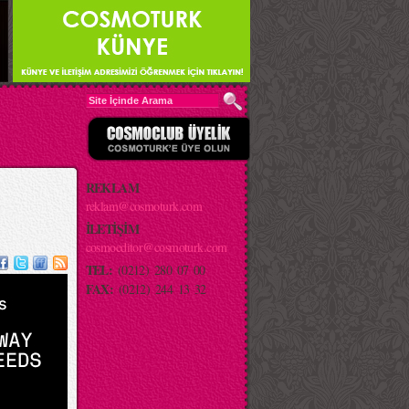
REKLAM
reklam@cosmoturk.com
İLETİŞİM
cosmoeditor@cosmoturk.com
TEL:
(0212) 280 07 00
FAX:
(0212) 244 13 32