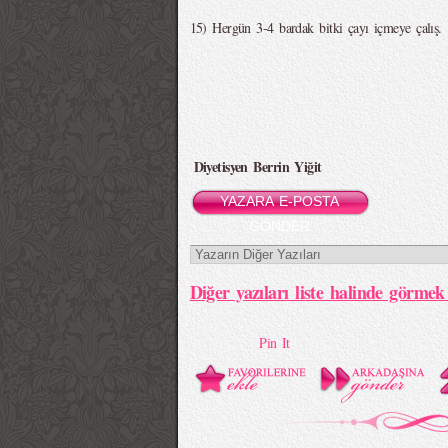
15) Hergün 3-4 bardak bitki çayı içmeye çalış.
Diyetisyen Berrin Yiğit
YAZARA E-POSTA
GÖNDER
Diğer yazıları liste halinde görmek 
Pin It