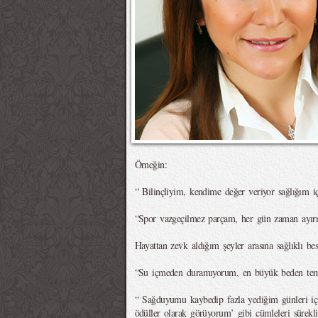
Örneğin:
“ Bilinçliyim, kendime değer veriyor sağlığım i
“Spor vazgeçilmez parçam, her gün zaman ayırma
Hayattan zevk aldığım şeyler arasına sağlıklı be
“Su içmeden duramıyorum, en büyük beden tem
“ Sağduyumu kaybedip fazla yediğim günleri iç
ödüller olarak görüyorum’ gibi cümleleri sürekl