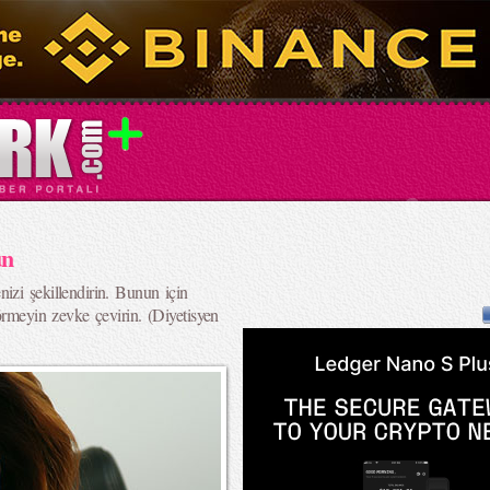
ün
izi şekillendirin. Bunun için
görmeyin zevke çevirin. (Diyetisyen