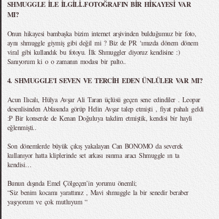
SHMUGGLE İLE İLGİLİ..FOTOĞRAFIN BİR HİKAYESİ VAR
MI?
Onun hikayesi bambaşka bizim internet arşivinden bulduğumuz bir foto,
aynı shmuggle giymiş gibi değil mi ? Biz de PR ‘ımızda dönem dönem
viral gibi kullandık bu fotoyu. İlk Shmuggler diyoruz kendisine :)
Sanıyorum ki o o zamanın modası bir palto..
4. SHMUGGLE'I SEVEN VE TERCİH EDEN ÜNLÜLER VAR MI?
Acun Ilıcalı, Hülya Avşar Ali Taran üçlüsü geçen sene edindiler . Leopar
desenlisinden Ablasında görüp Helin Avşar talep etmişti , fiyat pahalı geldi
:P Bir konserde de Kenan Doğuluya takdim etmiştik, kendisi bir hayli
eğlenmişti..
Son dönemlerde büyük çıkış yakalayan Can BONOMO da severek
kullanıyor hatta kliplerinde set arkası ısınma aracı Shmuggle ın ta
kendisi…
Bunun dışında Emel Çölgeçen’in yorumu önemli;
“Siz benim kocamı yarattınız , Mavi shmuggle la bir senedir beraber
yaşıyorum ve çok mutluyum “