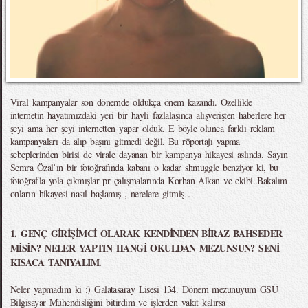
Viral kampanyalar son dönemde oldukça önem kazandı. Özellikle
internetin hayatımızdaki yeri bir hayli fazlalaşınca alışverişten haberlere her
şeyi ama her şeyi internetten yapar olduk. E böyle olunca farklı reklam
kampanyaları da alıp başını gitmedi değil. Bu röportajı yapma
sebeplerinden birisi de virale dayanan bir kampanya hikayesi aslında. Sayın
Semra Özal’ın bir fotoğrafında kabanı o kadar shmuggle benziyor ki, bu
fotoğrafla yola çıkmışlar pr çalışmalarında Korhan Alkan ve ekibi..Bakalım
onların hikayesi nasıl başlamış , nerelere gitmiş…
1. GENÇ GİRİŞİMCİ OLARAK KENDİNDEN BİRAZ BAHSEDER
MİSİN? NELER YAPTIN HANGİ OKULDAN MEZUNSUN? SENİ
KISACA TANIYALIM.
Neler yapmadım ki :) Galatasaray Lisesi 134. Dönem mezunuyum GSÜ
Bilgisayar Mühendisliğini bitirdim ve işlerden vakit kalırsa