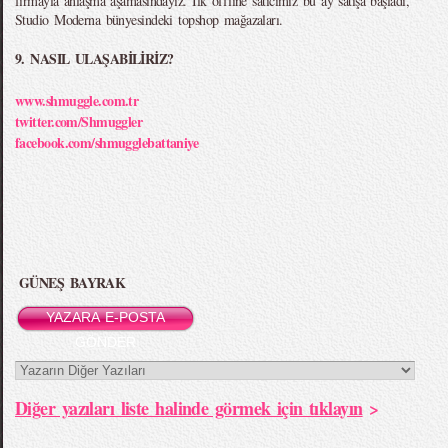
firmayla anlaşma aşamasındayız. İlk offline satıcımız bu ay satışa başladı,
Studio Moderna bünyesindeki topshop mağazaları.
9. NASIL ULAŞABİLİRİZ?
www.shmuggle.com.tr
twitter.com/Shmuggler
facebook.com/shmugglebattaniye
GÜNEŞ BAYRAK
YAZARA E-POSTA
GÖNDER
Diğer yazıları liste halinde görmek için tıklayın
>