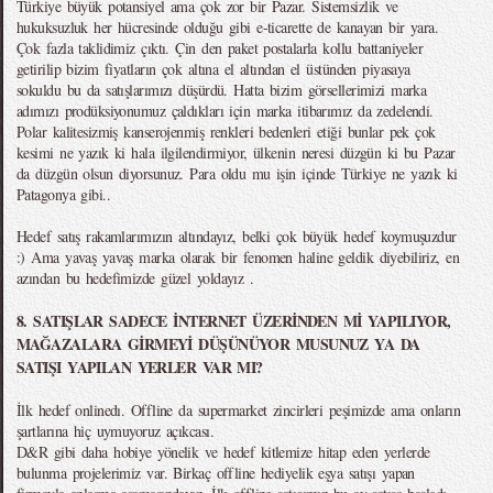
Türkiye büyük potansiyel ama çok zor bir Pazar. Sistemsizlik ve
hukuksuzluk her hücresinde olduğu gibi e-ticarette de kanayan bir yara.
Çok fazla taklidimiz çıktı. Çin den paket postalarla kollu battaniyeler
getirilip bizim fiyatların çok altına el altından el üstünden piyasaya
sokuldu bu da satışlarımızı düşürdü. Hatta bizim görsellerimizi marka
adımızı prodüksiyonumuz çaldıkları için marka itibarımız da zedelendi.
Polar kalitesizmiş kanserojenmiş renkleri bedenleri etiği bunlar pek çok
kesimi ne yazık ki hala ilgilendirmiyor, ülkenin neresi düzgün ki bu Pazar
da düzgün olsun diyorsunuz. Para oldu mu işin içinde Türkiye ne yazık ki
Patagonya gibi..
Hedef satış rakamlarımızın altındayız, belki çok büyük hedef koymuşuzdur
:) Ama yavaş yavaş marka olarak bir fenomen haline geldik diyebiliriz, en
azından bu hedefimizde güzel yoldayız .
8. SATIŞLAR SADECE İNTERNET ÜZERİNDEN Mİ YAPILIYOR,
MAĞAZALARA GİRMEYİ DÜŞÜNÜYOR MUSUNUZ YA DA
SATIŞI YAPILAN YERLER VAR MI?
İlk hedef onlinedı. Offline da supermarket zincirleri peşimizde ama onların
şartlarına hiç uymuyoruz açıkcası.
D&R gibi daha hobiye yönelik ve hedef kitlemize hitap eden yerlerde
bulunma projelerimiz var. Birkaç offline hediyelik eşya satışı yapan