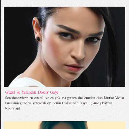
Güzel ve Yetenekli Doktor Gaye
Son dönemlerin en önemli ve en çok ses getiren dizilerinden olan Kurtlar Vadisi
Pusu’nun genç ve yetenekli oyuncusu Cansu Kanlıkaya... (Güneş Bayrak
Röportajı)