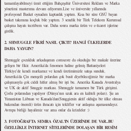
tamamlayabilmeyi ümit ettiğim Bahçeşehir Üniversitesi Reklam ve Marka
yönetimi masterıma devam ediyorum.Lise ve üniversite yıllarında
profesyonel Basket oynadım kaptanlık yaptım. Kısa bir süre GSÜ bayan
basket takımına koçluk bile yaptım. 3 senelik bir Türk Telekom Kurumsal
çalışma hayatı tecrübem var. Daha sonra marka ürün ve e-ticaret işlerine
girdik.
2. SHMUGGLE FİKRİ NASIL ÇIKTI? HANGİ ÜLKELERDE
DAHA YAYGIN?
Shmuggle çocukluk arkadaşımın comscore da okuduğu bir makale üzerine
gelişen bir fikir. Amerika’da fenomen haline gelmiş Battaniyeleri
Türkiye’de kendi markamız ve kendi üretimimizle satışa sunduk.
Amerika’da Çin menşeili polardan çok basit diyebileceğimiz bir marka
çalışmasıyla çok ciddi hitler almış bir işti bu. Amerika Kanada Avustralya
ve UK de aktif Snuggie markası. Shmuggle tamamen bir Türk girişimi.
Çorlu polarından yapılıyor (Dünya’nın uzak ara en kaliteli poları). Şu an
Yunanistan Lübnan ve Kanada’dan(Snuggienin aktif olduğu bir ülke olması
bakımdan önemli) ürün ihracatı için teklifler var anlaşma aşamasındayız.
Avrupa birliği hayalimiz var ama onlar da krizdeler :)
3. FOTOĞRAFTA SEMRA ÖZAL'IN ÜZERİNDE DE VAR..BU
ÖZELLİKLE İNTERNET SİTELERİNDE DOLAŞAN BİR RESİM