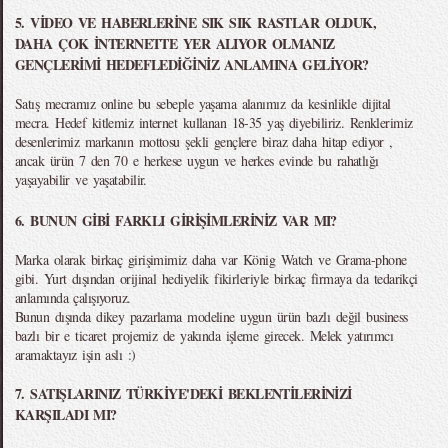
5. VİDEO VE HABERLERİNE SIK SIK RASTLAR OLDUK,
DAHA ÇOK İNTERNETTE YER ALIYOR OLMANIZ
GENÇLERİMİ HEDEFLEDİĞİNİZ ANLAMINA GELİYOR?
Satış mecramız online bu sebeple yaşama alanımız da kesinlikle dijital
mecra. Hedef kitlemiz internet kullanan 18-35 yaş diyebiliriz. Renklerimiz
desenlerimiz markanın mottosu şekli gençlere biraz daha hitap ediyor ,
ancak ürün 7 den 70 e herkese uygun ve herkes evinde bu rahatlığı
yaşayabilir ve yaşatabilir.
6. BUNUN GİBİ FARKLI GİRİŞİMLERİNİZ VAR MI?
Marka olarak birkaç girişimimiz daha var König Watch ve Grama-phone
gibi. Yurt dışından orijinal hediyelik fikirleriyle birkaç firmaya da tedarikçi
anlamında çalışıyoruz.
Bunun dışında dikey pazarlama modeline uygun ürün bazlı değil business
bazlı bir e ticaret projemiz de yakında işleme girecek. Melek yatırımcı
aramaktayız işin aslı :)
7. SATIŞLARINIZ TÜRKİYE'DEKİ BEKLENTİLERİNİZİ
KARŞILADI MI?