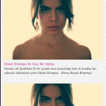
Hande Köstepen İle Kısa Bir Söyleşi
Oyunun adı İçerdekiler..Ve bu oyunda hem oyunculuğu hem de kendine has
ışıltısıyla dikkatimizi çeken Hande Köstepen... (Güneş Bayrak Röportajı)