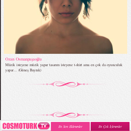
Ozan Osmanpaşaoğlu
Müzik isteyene müzik yapar tasarım isteyene t-shirt ama en çok da oyunculuk
yapar… (Güneş Bayrak)
En Son Eklenenler
En Çok İzlenenler