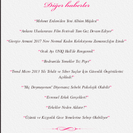
“
”
Mehmet Erdem’den Yeni Albüm Müjdesi
“
”
Ankara Uluslararası Film Festivali Tam Gaz Devam Ediyor
MBFWI - Giray Sepin 2015 Yaz Koleksiyonu
MBFWI - Burçe Bekrek 2015 Yaz Koleksiyonu
“
”
Giorgio Armani 2017 New Normal Kadın Koleksiyonu Zamansızlığın İzinde
“
”
Ocak Ayı UNIQ Hall’de Rengarenk
“
”
Bodrum’da Yemekler Tez Pişer
“
Trend Micro 2013 Yılı Tehdit ve Siber Suçlar İçin Güvenlik Öngörülerini
”
Açıkladı!
“
”
"Hiç Doymuyorum" Diyorsanız Sebebi Psikolojik Olabilir
“
”
Evrensel Erkek Gerçekleri!
“
”
Erkekler Neden Aldatır?
“
”
Üzüntü ve Kızgınlık Gece Yemelerine Sebep Olabiliyor