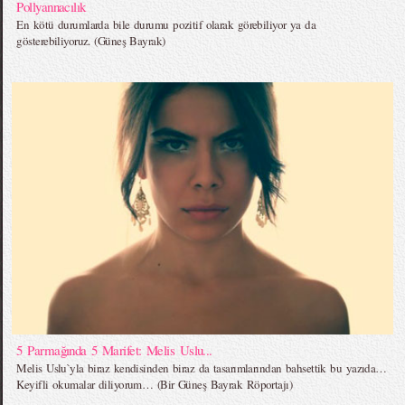
Pollyannacılık
En kötü durumlarda bile durumu pozitif olarak görebiliyor ya da
gösterebiliyoruz. (Güneş Bayrak)
5 Parmağında 5 Marifet: Melis Uslu...
Melis Uslu`yla biraz kendisinden biraz da tasarımlarından bahsettik bu yazıda…
Keyifli okumalar diliyorum… (Bir Güneş Bayrak Röportajı)