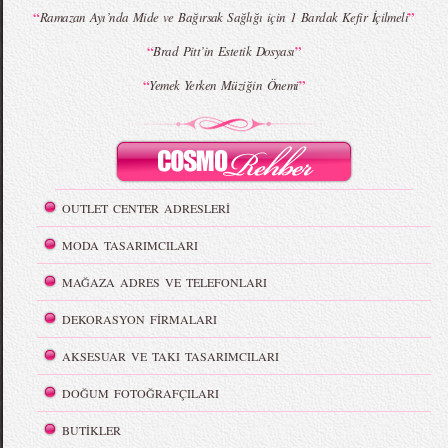
“
”
Ramazan Ayı’nda Mide ve Bağırsak Sağlığı için 1 Bardak Kefir İçilmeli
“
”
Brad Pitt’in Estetik Dosyası
“
”
Yemek Yerken Müziğin Önemi
OUTLET CENTER ADRESLERİ
MODA TASARIMCILARI
MAĞAZA ADRES VE TELEFONLARI
DEKORASYON FİRMALARI
AKSESUAR VE TAKI TASARIMCILARI
DOĞUM FOTOĞRAFÇILARI
BUTİKLER