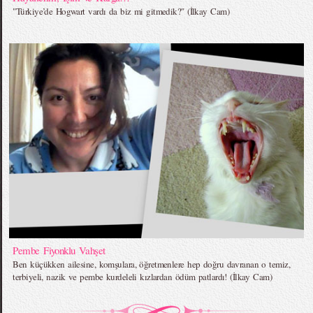
"Türkiye’de Hogwart vardı da biz mi gitmedik?" (İlkay Cam)
Pembe Fiyonklu Vahşet
Ben küçükken ailesine, komşulara, öğretmenlere hep doğru davranan o temiz,
terbiyeli, nazik ve pembe kurdeleli kızlardan ödüm patlardı! (İlkay Cam)