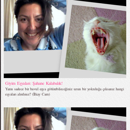
Giyim Eşyaları: Şahane Kalabalık!
Yarın sadece bir bavul eşya götürebileceğiniz uzun bir yolculuğa çıksanız hangi
eşyaları alırdınız? (İlkay Cam)