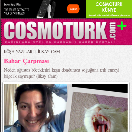
KÖŞE YAZILARI
|
İLKAY CAM
Bahar Çarpması
Neden ağustos böceklerini kışın dondurucu soğuğuna terk etmeyi
bilgelik saymışız? (İlkay Cam)