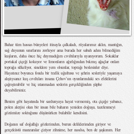
Bahar tüm hassas bünyeleri itinayla çalkaladı, rüyalarımız aklın, mantığın,
sağ duyunun sınırlarını zorluyor ama burada her sabah adını bilmediğim
kuşların, daha önce hiç duymadığım cıvıltılarıyla uyanıyorum. Sokaklar
portakal çiçeği kokuyor ve limonların ağırlığından bıkmış ağaçlar onları
toprağa silkeliyor, sineklere yem olsunlar, toprağı beslesinler diye.
Hayatınız boyunca fonda bir trafik uğultusu ve şehrin sesleriyle yaşamaya
alıştıysanız kuş cıvıltıları insana Çehov’un oyunlarındaki ses efektlerini
çağrıştırabilir ve hiç utanmadan seslerin gerçekliğinden şüphe
duyabilirsiniz.
Benim gibi hayatında bir sardunyaya hayat vermemiş, ota çiçeğe yabancı,
polen alerjisi olan bir insan bile baharın yeniden doğuşu, tazelenmeyi
gözümüze soktuğunu düşünürken bulabilir kendisini.
Doğanın saf doğallığı gözlerimden, burun deliklerimden giriyor ve
gerçeküstü manzaralar çiziyor zihnime, her nasılsa, ben de şaşkınım. Her