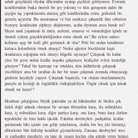
sabah gerçeküstü rüyalar ülkesinden uyanıp çiçekleri görüyorum. Evrende
kendilerinden başka önemli bir şey yokmuş ve tüm gezegenin nabzı bir
çiçeğin taç yapraklarında atarmış gibi kendilerinden emin, görkemli bir
gururla açıyorlar. Bu umursamaz ve ben merkezci şahanelik tüm ezberimi
bozuyor, kendimden şüpheye düşüyorum, acaba diyorum arıza bende mi?
Hayat nasıl yaşanmalı ki zaten, acelesiz, umarsız ve sonsuzluğun içinde en
önemli eylemi gerçekleştirdiğinden emin olarak mı? Bu eylem sadece
kollarını açıp bir kedi gibi gerinmek de olsa? Peki biz neden kendimize
karınca kolonilerini örnek almışız? Neden ağustos böceklerini kışın
dondurucu soğuğuna terk etmeyi bilgelik saymışız? Çalışmak bu kadar
yüce bir şeyse neden krallar inşaatta çalışmıyor, kraliçeler evlere temizliğe
gitmiyor? Tuhaf bir karmaşa var ortalıkta, tüm kültürlerde çalışmak
yüceltiliyor ama bir taraftan da her bir insan çalışmak zorunda olmayacağı
günlerin hayaliyle yaşıyor. Çalışmak başarıyla, var oluşun onaylanmasıyla,
parayla en komiği de özgürlükle özdeşleştiriliyor. Özgür olmak için tutsak
olmak mı lazım!?
Hesabına çalıştığımız büyük patronlar ya da hükümetler de bizden çok
farklı değil aslında olmayan bir savaşın ihtimaline karşı, dış mihraklara
karşı, iç mihraklara karşı, diğer partiye karşı, ona karşı, buna karşı derken
tepedekiler de fena halde işkolik. Eskiden derebeyleri, padişahlar, krallar
şatolarında lüks içinde yan gelip yatarlarmış, etrafta bin beş yüz hizmetçi,
elbiselerini bile lütfedip kendileri giymezlermiş. Zamane derebeyleri stres
ve endişeden muzdarip, on tane de yaşam koçları olsa günün yirmi beşinci