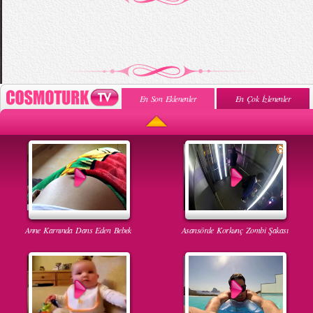
En Son Eklenenler
En Çok İzlenenler
Anne Karnında Dans Eden Bebek
Asansörde Korkunç Zombi Şakası