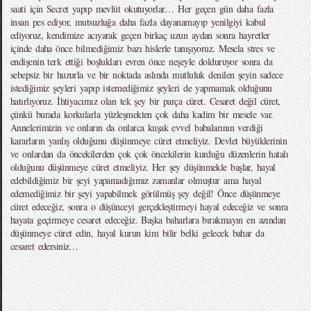
saati için Secret yapıp mevlüt okutuyorlar… Her geçen gün daha fazla
insan pes ediyor, mutsuzluğa daha fazla dayanamayıp yenilgiyi kabul
ediyoruz, kendimize acıyarak geçen birkaç uzun aydan sonra hayretler
içinde daha önce bilmediğimiz bazı hislerle tanışıyoruz. Mesela stres ve
endişenin terk ettiği boşlukları evren önce neşeyle dolduruyor sonra da
sebepsiz bir huzurla ve bir noktada aslında mutluluk denilen şeyin sadece
istediğimiz şeyleri yapıp istemediğimiz şeyleri de yapmamak olduğunu
hatırlıyoruz. İhtiyacımız olan tek şey bir parça cüret. Cesaret değil cüret,
çünkü burada korkularla yüzleşmekten çok daha kadim bir mesele var.
Annelerimizin ve onların da onlarca kuşak evvel babalarının verdiği
kararların yanlış olduğunu düşünmeye cüret etmeliyiz. Devlet büyüklerinin
ve onlardan da öncekilerden çok çok öncekilerin kurduğu düzenlerin hatalı
olduğunu düşünmeye cüret etmeliyiz. Her şey düşünmekle başlar, hayal
edebildiğimiz bir şeyi yapamadığımız zamanlar olmuştur ama hayal
edemediğimiz bir şeyi yapabilmek görülmüş şey değil! Önce düşünmeye
cüret edeceğiz, sonra o düşünceyi gerçekleştirmeyi hayal edeceğiz ve sonra
hayata geçirmeye cesaret edeceğiz. Başka baharlara bırakmayın en azından
düşünmeye cüret edin, hayal kurun kim bilir belki gelecek bahar da
cesaret edersiniz…