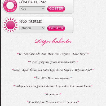
GÜNLÜK FALINIZ
HAVA DURUMU
MBFWI - Gülçin Çengel 2015 Yaz
MBFWI - Zeynep Erdoğan 2015 Yaz
Koleksiyonu
Koleksiyonu
“
”
Ve Huzurlarınızda Nine West Yeni Parfümü “Love Fury”!
“
”
Kişisel gelişimde yolun neresindesiniz?
MBFWI - Giray Sepin 2015 Yaz Koleksiyonu
MBFWI - Burçe Bekrek 2015 Yaz Koleksiyonu
“
”
Sosyal Ağlar Üzerinden Satış Yapanların Sayısı 1 Milyonu Aştı!!!
“
”
İşte 2005 Desa koleksiyonu...
“
”
Türkiye'nin En Beğenilen Kadın Dergisi Anketimiz Sonuçlandı!
“
”
Baumraum!
“
”
Tatlı Krizinin Nedeni Düzensiz Beslenme