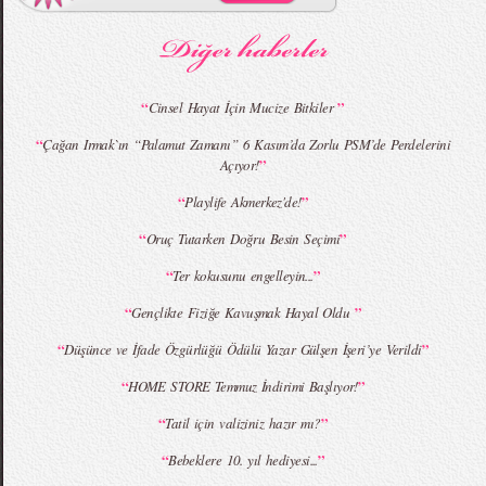
MBFWI - Gülçin Çengel 2015 Yaz
MBFWI - Zeynep Erdoğan 2015 Yaz
Koleksiyonu
Koleksiyonu
“
”
Cinsel Hayat İçin Mucize Bitkiler
“
Çağan Irmak`ın “Palamut Zamanı” 6 Kasım’da Zorlu PSM’de Perdelerini
”
Açıyor!
MBFWI - Giray Sepin 2015 Yaz Koleksiyonu
MBFWI - Burçe Bekrek 2015 Yaz Koleksiyonu
“
”
Playlife Akmerkez'de!
“
”
Oruç Tutarken Doğru Besin Seçimi
“
”
Ter kokusunu engelleyin...
“
”
Gençlikte Fiziğe Kavuşmak Hayal Oldu
“
”
Düşünce ve İfade Özgürlüğü Ödülü Yazar Gülşen İşeri’ye Verildi
“
”
HOME STORE Temmuz İndirimi Başlıyor!
“
”
Tatil için valiziniz hazır mı?
“
”
Bebeklere 10. yıl hediyesi...