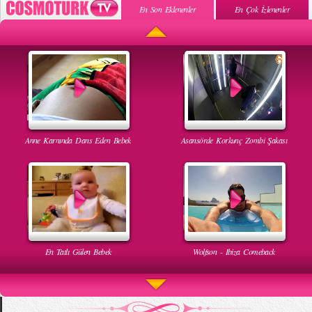
En Son Eklenenler
En Çok İzlenenler
Anne Karnında Dans Eden Bebek
Asansörde Korkunç Zombi Şakası
En Tatlı Gülen Bebek
Wolfson - Ibiza Comeback