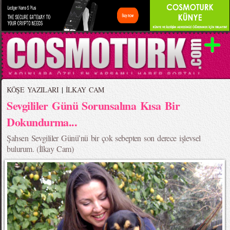
KÖŞE YAZILARI
|
İLKAY CAM
Sevgililer Günü Sorunsalına Kısa Bir
Dokundurma...
Şahsen Sevgililer Günü’nü bir çok sebepten son derece işlevsel
bulurum. (İlkay Cam)