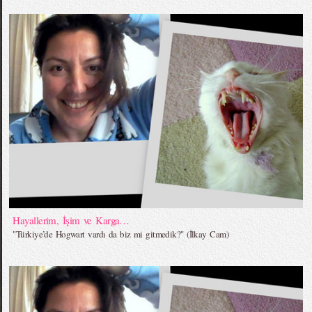
Hayallerim, İşim ve Karga…
"Türkiye’de Hogwart vardı da biz mi gitmedik?" (İlkay Cam)