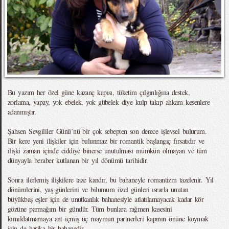
Bu yazım her özel güne kazanç kapısı, tüketim çılgınlığına destek,
zorlama, yapay, yok ebelek, yok gübelek diye kulp takıp ahkam kesenlere
adanmıştır.
Şahsen Sevgililer Günü’nü bir çok sebepten son derece işlevsel bulurum.
Bir kere yeni ilişkiler için bulunmaz bir romantik başlangıç fırsatıdır ve
ilişki zaman içinde ciddiye binerse unutulması mümkün olmayan ve tüm
dünyayla beraber kutlanan bir yıl dönümü tarihidir.
Sonra ilerlemiş ilişkilere taze kandır, bu bahaneyle romantizm tazelenir. Yıl
dönümlerini, yaş günlerini ve bilumum özel günleri ısrarla unutan
büyükbaş eşler için de unutkanlık bahanesiyle atlatılamayacak kadar kör
gözüne parmağım bir gündür. Tüm bunlara rağmen kasesini
kımıldatmamaya ant içmiş üç maymun partnerleri kapının önüne koymak
için de harika bir bahanedir.