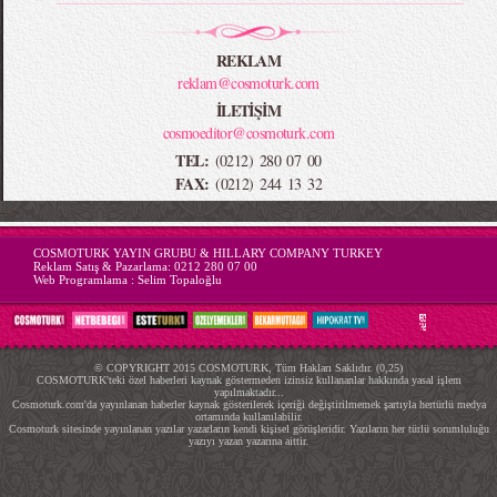
REKLAM
reklam@cosmoturk.com
İLETİŞİM
cosmoeditor@cosmoturk.com
TEL:
(0212) 280 07 00
FAX:
(0212) 244 13 32
-->
COSMOTURK YAYIN GRUBU & HILLARY COMPANY TURKEY
Reklam Satış & Pazarlama:
0212 280 07 00
Web Programlama :
Selim Topaloğlu
© COPYRIGHT 2015 COSMOTURK, Tüm Hakları Saklıdır. (0,25)
COSMOTURK'teki özel haberleri kaynak göstermeden izinsiz kullananlar hakkında yasal işlem
yapılmaktadır...
Cosmoturk.com'da yayınlanan haberler kaynak gösterilerek içeriği değiştirilmemek şartıyla hertürlü medya
ortamında kullanılabilir.
Cosmoturk sitesinde yayınlanan yazılar yazarların kendi kişisel görüşleridir. Yazıların her türlü sorumluluğu
yazıyı yazan yazarına aittir.