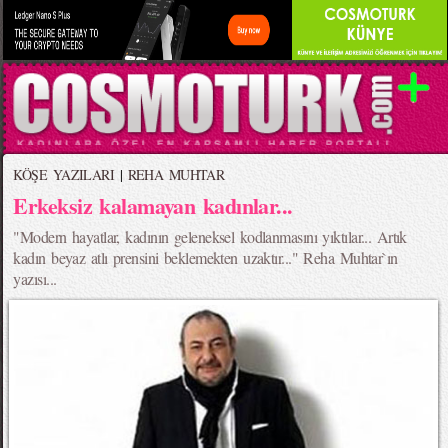
KÖŞE YAZILARI
|
REHA MUHTAR
Erkeksiz kalamayan kadınlar...
"Modern hayatlar, kadının geleneksel kodlanmasını yıktılar... Artık
kadın beyaz atlı prensini beklemekten uzaktır..." Reha Muhtar`ın
yazısı...