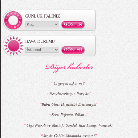
Örgü Saç Modelleri
MBFWI - Hakan Akkaya 2015 Yaz
Koleksiyonu
GÜNLÜK FALINIZ
HAVA DURUMU
MBFWI - Gülçin Çengel 2015 Yaz
MBFWI - Zeynep Erdoğan 2015 Yaz
Koleksiyonu
Koleksiyonu
“
”
O, gerçek aşkın mı?
“
”
Neo-discotheque Roxy’de
MBFWI - Giray Sepin 2015 Yaz Koleksiyonu
MBFWI - Burçe Bekrek 2015 Yaz Koleksiyonu
“
”
Baba Olma Hayalinizi Ertelemeyin
“
”
Seksi İlişkinin Yolları...
“
”
Olga Napoli ve Mustafa Sandal Yaza Damga Vuracak
“
”
Siz de Goblin Modunda mısınız?