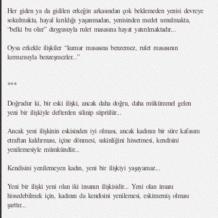
Her giden ya da gidilen erkeğin arkasından çok beklemeden yenisi devreye
sokulmakta, hayal kırıklığı yaşanmadan, yenisinden medet umulmakta,
“belki bu olur” duygusuyla rulet masasına hayat yatırılmaktadır...
Oysa erkekle ilişkiler “kumar masasına benzemez, rulet masasının
kırmızısıyla benzeşmezler...”
***
Doğrudur ki, bir eski ilişki, ancak daha doğru, daha mükümmel gelen
yeni bir ilişkiyle defterden silinip süprülür...
Ancak yeni ilişkinin eskisinden iyi olması, ancak kadının bir süre kafasını
etraftan kaldırması, içine dönmesi, sakinliğini hissetmesi, kendisini
yenilemesiyle mümkündür...
Kendisini yenilemeyen kadın, yeni bir ilişkiyi yaşayamaz...
Yeni bir ilişki yeni olan iki insanın ilişkisidir... Yeni olan insanı
hissedebilmek için, kadının da kendisini yenilemesi, eskimemiş olması
şarttır...