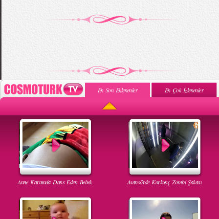
En Son Eklenenler
En Çok İzlenenler
Anne Karnında Dans Eden Bebek
Asansörde Korkunç Zombi Şakası