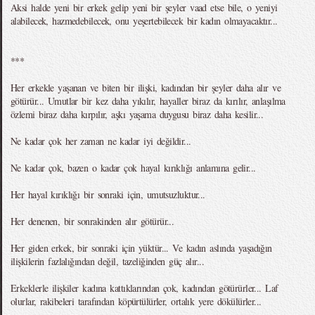
Aksi halde yeni bir erkek gelip yeni bir şeyler vaad etse bile, o yeniyi
alabilecek, hazmedebilecek, onu yeşertebilecek bir kadın olmayacaktır...
***
Her erkekle yaşanan ve biten bir ilişki, kadından bir şeyler daha alır ve
götürür... Umutlar bir kez daha yıkılır, hayaller biraz da kırılır, anlaşılma
özlemi biraz daha kırpılır, aşkı yaşama duygusu biraz daha kesilir...
Ne kadar çok her zaman ne kadar iyi değildir...
Ne kadar çok, bazen o kadar çok hayal kırıklığı anlamına gelir...
Her hayal kırıklığı bir sonraki için, umutsuzluktur...
Her denenen, bir sonrakinden alır götürür...
Her giden erkek, bir sonraki için yüktür... Ve kadın aslında yaşadığın
ilişkilerin fazlalığından değil, tazeliğinden güç alır...
Erkeklerle ilişkiler kadına kattıklarından çok, kadından götürürler... Laf
olurlar, rakibeleri tarafından köpürtülürler, ortalık yere dökülürler...