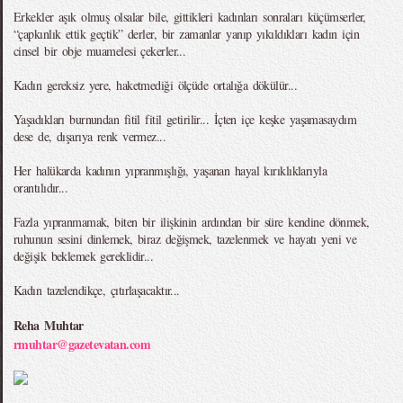
Erkekler aşık olmuş olsalar bile, gittikleri kadınları sonraları küçümserler,
“çapkınlık ettik geçtik” derler, bir zamanlar yanıp yıkıldıkları kadın için
cinsel bir obje muamelesi çekerler...
Kadın gereksiz yere, haketmediği ölçüde ortalığa dökülür...
Yaşadıkları burnundan fitil fitil getirilir... İçten içe keşke yaşamasaydım
dese de, dışarıya renk vermez...
Her halükarda kadının yıpranmışlığı, yaşanan hayal kırıklıklarıyla
orantılıdır...
Fazla yıpranmamak, biten bir ilişkinin ardından bir süre kendine dönmek,
ruhunun sesini dinlemek, biraz değişmek, tazelenmek ve hayatı yeni ve
değişik beklemek gereklidir...
Kadın tazelendikçe, çıtırlaşacaktır...
Reha Muhtar
rmuhtar@gazetevatan.com