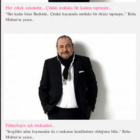
Her erkek satanisttir... Çünkü mutlaka bir kadına tapmıştır...
“Her kadın biraz Budisttir... Çünkü hayatında mutlaka bir öküze tapmıştır...” Reha
Muhtar`ın yazısı...
Fahişeleşen aşk mekanları...
"Sevgililer adını koymasalar da o mekanın kendilerinin olduğunu bilir..." Reha
Muhtar`ın yazısı...