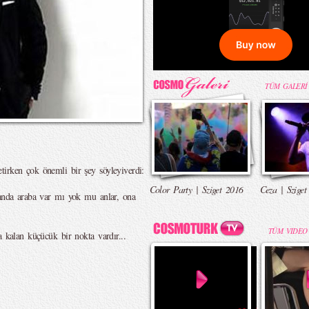
TÜM GALERİ
irken çok önemli bir şey söyleyiverdi:
Color Party | Sziget 2016
Ceza | Sziget
kanda araba var mı yok mu anlar, ona
TÜM VIDEO
a kalan küçücük bir nokta vardır...