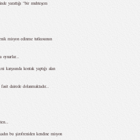
inde yarattığı “bir muhteşem
renik misyon edinme tutkusunun
 oynarlar...
ni karşısında kontak yaptığı alan
fasit dairede dolanmaktadır...
en...
kadın bu şizofreniden kendine misyon