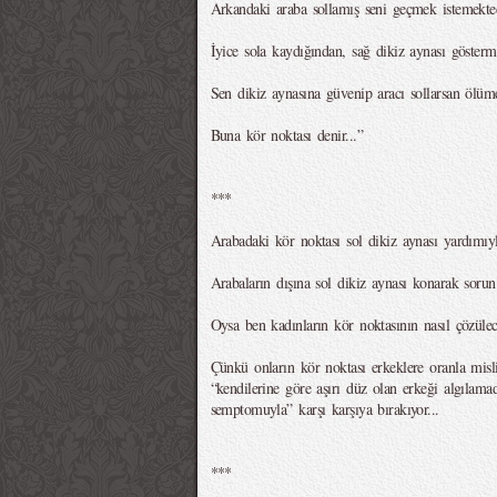
Arkandaki araba sollamış seni geçmek istemekted
İyice sola kaydığından, sağ dikiz aynası gösterm
Sen dikiz aynasına güvenip aracı sollarsan ölüme
Buna kör noktası denir...”
***
Arabadaki kör noktası sol dikiz aynası yardımıyl
Arabaların dışına sol dikiz aynası konarak sorun
Oysa ben kadınların kör noktasının nasıl çözülec
Çünkü onların kör noktası erkeklere oranla misl
“kendilerine göre aşırı düz olan erkeği algılama
semptomuyla” karşı karşıya bırakıyor...
***