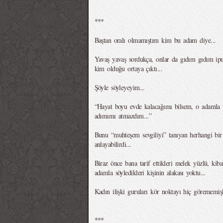
***
Baştan oralı olmamıştım kim bu adam diye...
Yavaş yavaş sordukça, onlar da gıdım gıdım ipu
kim olduğu ortaya çıktı...
Şöyle söyleyeyim...
“Hayat boyu evde kalacağımı bilsem, o adamla uzu
adımımı atmazdım...”
Bunu “muhteşem sevgiliyi” tanıyan herhangi bir
anlayabilirdi...
Biraz önce bana tarif ettikleri melek yüzlü, kiba
adamla söyledikleri kişinin alakası yoktu...
Kadın ilişki guruları kör noktayı hiç görememişl
***