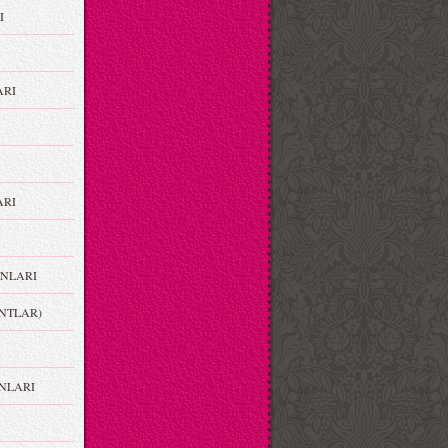
I
ARI
RI
NLARI
NTLAR)
NLARI