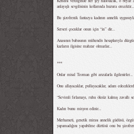
Kendisi verdiğinde her şey hallolacak, o beyaz a
anlayışlı sevgilisinin kollarında huzura erecektir..
Bu şizofrenik fantazya kadının annelik uygusuyla 
Serseri çocuklar onun için “in” dir...
Anasının babasının mühendis hesaplarıyla düzgün 
kazların ilgisine mahzar olmazlar...
***
Onlar misal Teoman gibi arızalarla ilgilenirler...
Onu allayacaklar, pullayacaklar, adam edeceklerdi
“Sevimli fırlamayı, ruhu öksüz kalmış zavallı ser
Kadın bunu misyon edinir...
Merhameti, genetik mirası annelik güdüsü, özgüv
yapamadığını yapabilme dürtüsü onu bu şizofreni