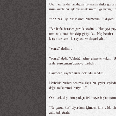
Uzun zamandır tanıdığım piyasanın ilişki gurus
uzun süreli bir aşk yaşamak üzere ilgi uyduğu b
“Ahh nasıl iyi bir insandı bilemezsin...” diyordu.
“Bir hafta beraber gezdik tozduk... Her şeyi pay
romantik nasıl bir ekip gibiydik... Hiç beraber 
karşın sevecen, koruyucu ve duyarlıydı...”
“Sonra” dedim...
“Sonra” dedi, “Çalıştığı şehre gitmeye yakın, ’Be
anda yürütemem’demeye başladı...
Başımdan kaynar sular döküldü sandım...
Herhalde birileri benimle ilgili bir şeyler söyl
değil mükemmel biriydi...”
O ve arkadaşı konuştukça üzülmeye başlamıştım.
“Ne şansız kız” diyordum içimden kırk yılda bir
zehirledi etrafı...