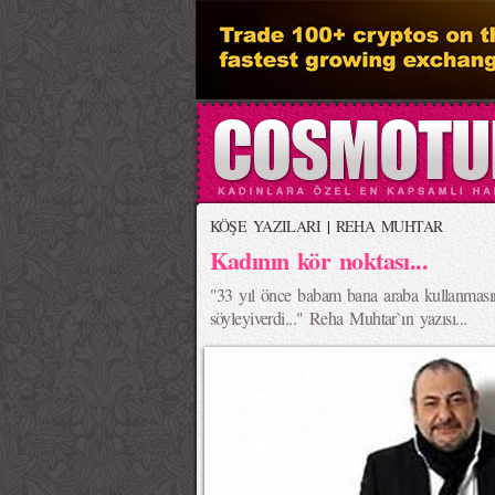
KÖŞE YAZILARI
|
REHA MUHTAR
Kadının kör noktası...
"33 yıl önce babam bana araba kullanmasın
söyleyiverdi..." Reha Muhtar`ın yazısı...