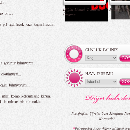
ir...
Düğün Dernek 2 Sünnet -
Masa Altı Se
ez onu...
Fragman
 yol açabilecek kaza kaçınılmazdır...
GÜNLÜK FALINIZ
a görünür kılınıyordu...
HAVA DURUMU
 çözülmüştü...
eğini bilmiyorum...
i misli komplikeleşmesine karşın,
da inanılmaz bir kör nokta
“
Fotoğraflar Şifreler Özel Mesajları Nas
”
Korumalı?
“
Evlenmeden önce dikkat edilmesi ger