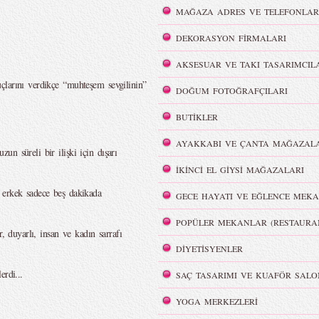
MAĞAZA ADRES VE TELEFONLAR
DEKORASYON FİRMALARI
AKSESUAR VE TAKI TASARIMCIL
çlarını verdikçe “muhteşem sevgilinin”
DOĞUM FOTOĞRAFÇILARI
BUTİKLER
AYAKKABI VE ÇANTA MAĞAZALA
n süreli bir ilişki için dışarı
İKİNCİ EL GİYSİ MAĞAZALARI
 erkek sadece beş dakikada
GECE HAYATI VE EĞLENCE MEKA
POPÜLER MEKANLAR (RESTAURA
r, duyarlı, insan ve kadın sarrafı
DİYETİSYENLER
erdi...
SAÇ TASARIMI VE KUAFÖR SALO
YOGA MERKEZLERİ