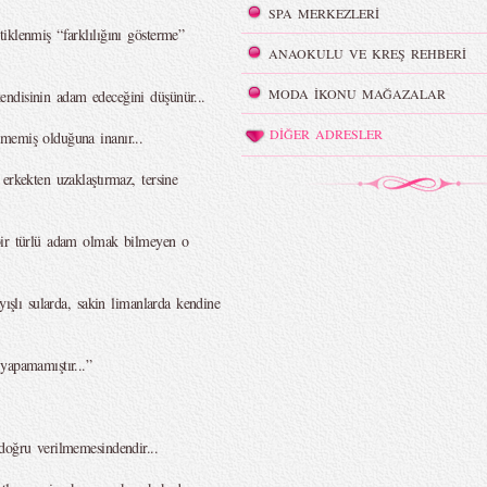
SPA MERKEZLERİ
iklenmiş “farklılığını gösterme”
ANAOKULU VE KREŞ REHBERİ
MODA İKONU MAĞAZALAR
ndisinin adam edeceğini düşünür...
DİĞER ADRESLER
memiş olduğuna inanır...
erkekten uzaklaştırmaz, tersine
bir türlü adam olmak bilmeyen o
yışlı sularda, sakin limanlarda kendine
yapamamıştır...”
doğru verilmemesindendir...