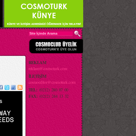
REKLAM
reklam@cosmoturk.com
İLETİŞİM
cosmoeditor@cosmoturk.com
TEL:
(0212) 280 07 00
FAX:
(0212) 244 13 32