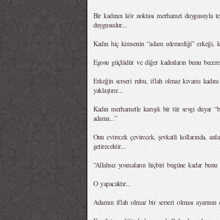
Bir kadının kör noktası merhamet duygusuyla tet
duygusudur...
Kadın hiç kimsenin “adam edemediği” erkeği, ke
Egosu güçlüdür ve diğer kadınların bunu becere
Erkeğin serseri ruhu, iflah olmaz kıvamı kadını 
yaklaştırır...
Kadın merhametle karışık bir tür sevgi duyar “
adama...”
Onu evirecek çevirecek, şevkatli kollarında, anla
getirecektir...
“Allahsız yosmaların hiçbiri bugüne kadar bunu 
O yapacaktır...
Adamın iflah olmaz bir serseri olması ayarının 