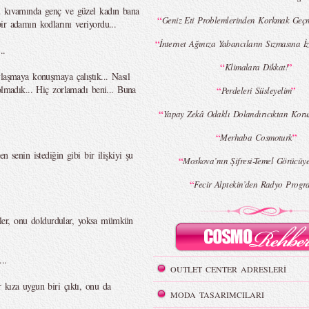
u kıvamında genç ve güzel kadın bana
“
Geniz Eti Problemlerinden Korkmak Geçmi
ir adamın kodlarını veriyordu...
“
İnternet Ağınıza Yabancıların Sızmasına 
..
“
”
Klimalara Dikkat!
laşmaya konuşmaya çalıştık... Nasıl
olmadık... Hiç zorlamadı beni... Buna
“
”
Perdeleri Süsleyelim
“
Yapay Zekâ Odaklı Dolandırıcıktan Koru
“
”
Merhaba Cosmoturk
n senin istediğin gibi bir ilişkiyi şu
“
Moskova’nın Şifresi-Temel Görücüye
“
Fecir Alptekin’den Radyo Progr
ediler, onu doldurdular, yoksa mümkün
..
OUTLET CENTER ADRESLERİ
 kıza uygun biri çıktı, onu da
MODA TASARIMCILARI