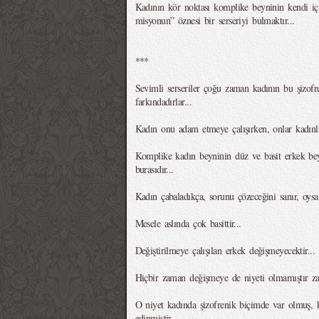
Kadının kör noktası komplike beyninin kendi iç
misyonun” öznesi bir serseriyi bulmaktır...
***
Sevimli serseriler çoğu zaman kadının bu şizof
farkındadırlar...
Kadın onu adam etmeye çalışırken, onlar kadınla
Komplike kadın beyninin düz ve basit erkek bey
burasıdır...
Kadın çabaladıkça, sorunu çözeceğini sanır, oysa 
Mesele aslında çok basittir...
Değiştirilmeye çalışılan erkek değişmeyecektir...
Hiçbir zaman değişmeye de niyeti olmamıştır zat
O niyet kadında şizofrenik biçimde var olmuş, 
edinmiştir...