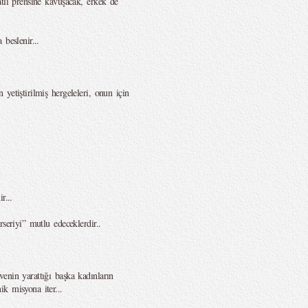
tlı prensine kavuşacak, erkek de
.
beslenir...
yetiştirilmiş hergeleleri, onun için
r...
seriyi” mutlu edeceklerdir..
enin yarattığı başka kadınların
k misyona iter...