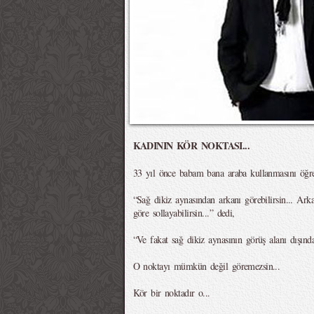
KADININ KÖR NOKTASI...
33 yıl önce babam bana araba kullanmasını öğret
“Sağ dikiz aynasından arkanı görebilirsin... Ar
göre sollayabilirsin...” dedi,
“Ve fakat sağ dikiz aynasının görüş alanı dışınd
O noktayı mümkün değil göremezsin...
Kör bir noktadır o...