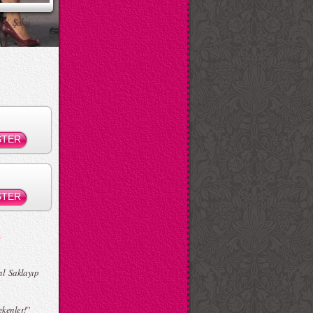
ksi Şaka
ıl Saklayıp
”
ekenler!