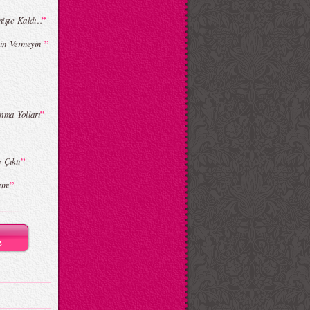
”
şte Kaldı...
”
İzin Vermeyin
”
nma Yolları
”
 Çıktı
”
amı