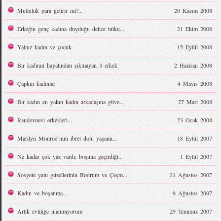
Mutluluk para getirir mi?..
20 Kasım 2008
Erkeğin genç kadına duyduğu delice tutku...
21 Ekim 2008
Yalnız kadın ve çocuk
15 Eylül 2008
Bir kadının hayatından çıkmayan 3 erkek
2 Haziran 2008
Çapkın kadınlar
4 Mayıs 2008
Bir kadın en yakın kadın arkadaşına güve...
27 Mart 2008
Randevuevi erkekleri...
23 Ocak 2008
Marilyn Monroe`nun ibret dolu yaşamı...
18 Eylül 2007
Ne kadar çok yaz vardı; boşuna geçirdiği...
1 Eylül 2007
Sosyete yanı güzellerinin Bodrum ve Çeşm...
21 Ağustos 2007
Kadın ve boşanma...
9 Ağustos 2007
Artık evliliğe inanmıyorum
29 Temmuz 2007