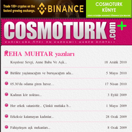
REHA MUHTAR yazıları
Koşulsuz Sevgi, Anne Baba Ve Aşk...
18 Aralık 2010
Birlikte yaşlanacağım ve buruşacağım ada...
5 Mayıs 2010
05.30’da odama giren hırsız…
17 Nisan 2010
Kadının kör noktası...
3 Eylül 2009
Her erkek satanisttir... Çünkü mutlaka b...
1 Mayıs 2009
Erkeksiz kalamayan kadınlar...
28 Ocak 2009
Fahişeleşen aşk mekanları...
8 Ocak 2009