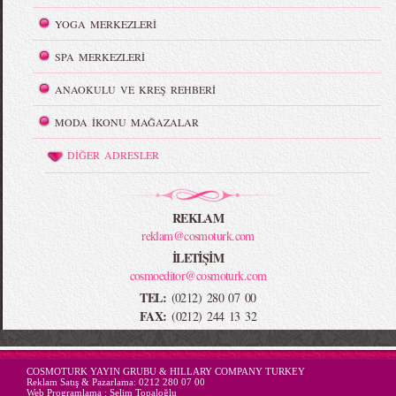
YOGA MERKEZLERİ
SPA MERKEZLERİ
ANAOKULU VE KREŞ REHBERİ
MODA İKONU MAĞAZALAR
DİĞER ADRESLER
REKLAM
reklam@cosmoturk.com
İLETİŞİM
cosmoeditor@cosmoturk.com
TEL:
(0212) 280 07 00
FAX:
(0212) 244 13 32
-->
COSMOTURK YAYIN GRUBU & HILLARY COMPANY TURKEY
Reklam Satış & Pazarlama:
0212 280 07 00
Web Programlama :
Selim Topaloğlu