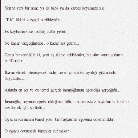
Yerine yeni bir anne ya da baba ya da kardeş koyamazsınız...
“Tek” likleri vazgeçilmezlikleridir...
Eş kaybetmek de müthiş acılar getirir...
Ne kadar vazgeçilmezse, o kadar ses getirir...
Garip bir tecellidir ki, yeni eş ikame edebilenler, bir süre sonra acılarını
hafifletirler...
İkame etmek istemeyecek kader seven çaresizler, ayrılığı gözlerinde
büyütürler...
Aslında en acı ve en temel gerçek insanoğlunun egoistliği gerçeğidir...
İnsanoğlu, soyunun egoist olduğunu bilir, ama çaresizce başkalarına kendini
sevdirmek için sürünür...
Oysa sevdirmenin temel yolu, bir başkasının egosuna dokunmaktır...
O egoyu doyuracak birşeyler sunmaktır...