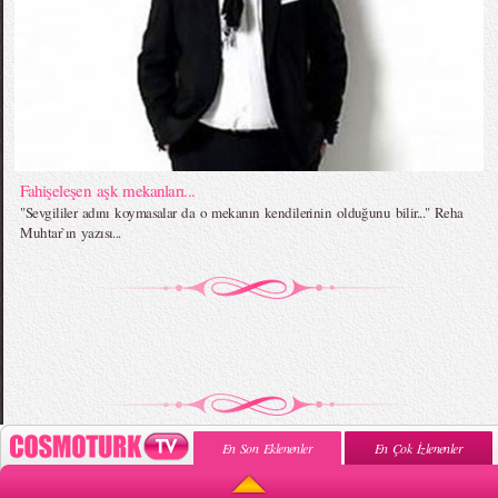
Fahişeleşen aşk mekanları...
"Sevgililer adını koymasalar da o mekanın kendilerinin olduğunu bilir..." Reha
Muhtar`ın yazısı...
En Son Eklenenler
En Çok İzlenenler