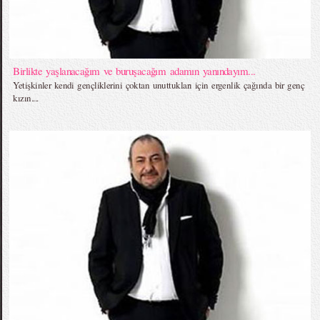
Birlikte yaşlanacağım ve buruşacağım adamın yanındayım...
Yetişkinler kendi gençliklerini çoktan unuttukları için ergenlik çağında bir genç
kızın....