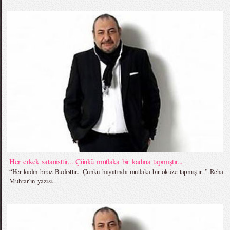
Her erkek satanisttir... Çünkü mutlaka bir kadına tapmıştır...
“Her kadın biraz Budisttir... Çünkü hayatında mutlaka bir öküze tapmıştır...” Reha
Muhtar`ın yazısı...