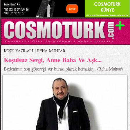
KÖŞE YAZILARI
|
REHA MUHTAR
Koşulsuz Sevgi, Anne Baba Ve Aşk...
Bedenimin son göreceği yer burası olacak herhalde... (Reha Muhtar)