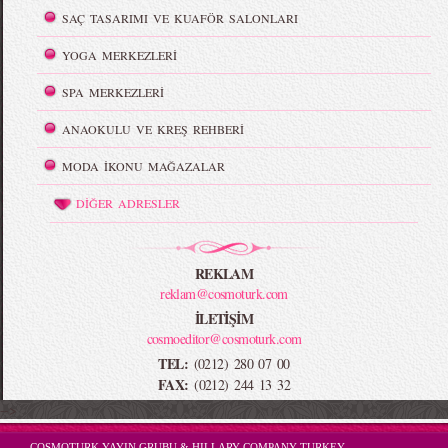
SAÇ TASARIMI VE KUAFÖR SALONLARI
YOGA MERKEZLERİ
SPA MERKEZLERİ
ANAOKULU VE KREŞ REHBERİ
MODA İKONU MAĞAZALAR
DİĞER ADRESLER
REKLAM
reklam@cosmoturk.com
İLETİŞİM
cosmoeditor@cosmoturk.com
TEL:
(0212) 280 07 00
FAX:
(0212) 244 13 32
-->
COSMOTURK YAYIN GRUBU & HILLARY COMPANY TURKEY