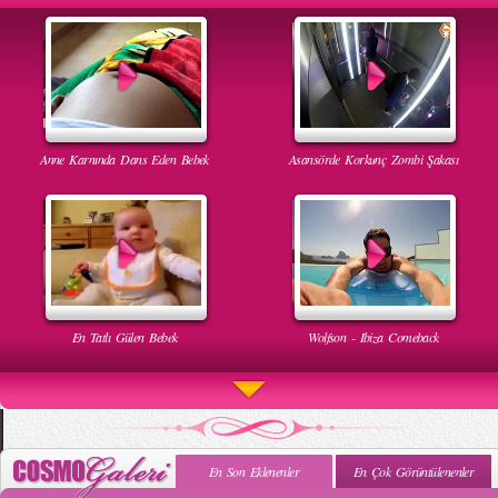
Anne Karnında Dans Eden Bebek
Asansörde Korkunç Zombi Şakası
En Tatlı Gülen Bebek
Wolfson - Ibiza Comeback
En Son Eklenenler
En Çok Görüntülenenler