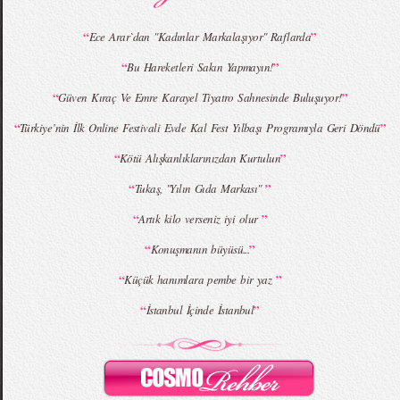
“
”
Ece Arar`dan "Kadınlar Markalaşıyor" Raflarda
“
”
Bu Hareketleri Sakın Yapmayın!
MBFWI - Giray Sepin 2015 Yaz Koleksiyonu
MBFWI - Burçe Bekrek 2015 Yaz Koleksiyonu
“
”
Güven Kıraç Ve Emre Karayel Tiyatro Sahnesinde Buluşuyor!
“
”
Türkiye’nin İlk Online Festivali Evde Kal Fest Yılbaşı Programıyla Geri Döndü
“
”
Kötü Alışkanlıklarınızdan Kurtulun
“
”
Tukaş, "Yılın Gıda Markası"
“
”
Artık kilo verseniz iyi olur
“
”
Konuşmanın büyüsü...
“
”
Küçük hanımlara pembe bir yaz
“
”
İstanbul İçinde İstanbul