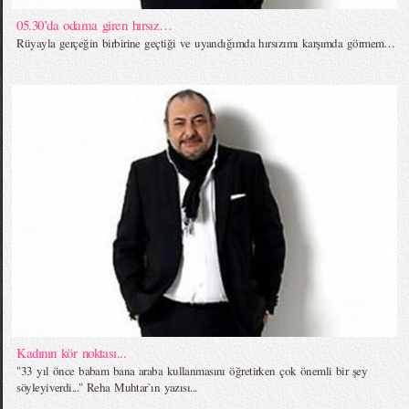
05.30’da odama giren hırsız…
Rüyayla gerçeğin birbirine geçtiği ve uyandığımda hırsızımı karşımda görmem…
Kadının kör noktası...
"33 yıl önce babam bana araba kullanmasını öğretirken çok önemli bir şey
söyleyiverdi..." Reha Muhtar`ın yazısı...