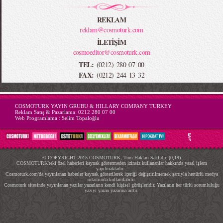
REKLAM
reklam@cosmoturk.com
İLETİŞİM
cosmoeditor@cosmoturk.com
TEL:
(0212) 280 07 00
FAX:
(0212) 244 13 32
-->
COSMOTURK YAYIN GRUBU & HILLARY COMPANY TURKEY
Reklam Satış & Pazarlama:
0212 280 07 00
Web Programlama :
Selim Topaloğlu
© COPYRIGHT 2015 COSMOTURK, Tüm Hakları Saklıdır. (0,19)
COSMOTURK'teki özel haberleri kaynak göstermeden izinsiz kullananlar hakkında yasal işlem
yapılmaktadır...
Cosmoturk.com'da yayınlanan haberler kaynak gösterilerek içeriği değiştirilmemek şartıyla hertürlü medya
ortamında kullanılabilir.
Cosmoturk sitesinde yayınlanan yazılar yazarların kendi kişisel görüşleridir. Yazıların her türlü sorumluluğu
yazıyı yazan yazarına aittir.