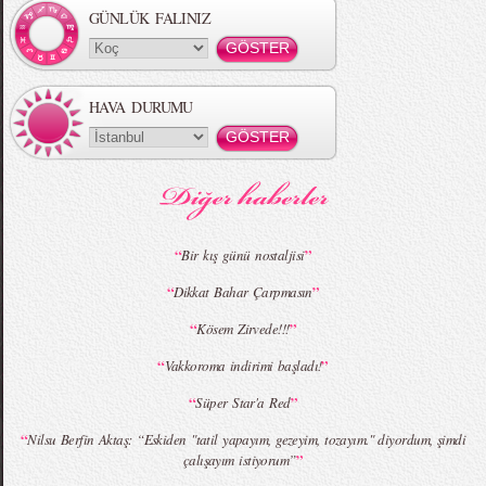
GÜNLÜK FALINIZ
HAVA DURUMU
MBFWI - Gülçin Çengel 2015 Yaz
MBFWI - Zeynep Erdoğan 2015 Yaz
Koleksiyonu
Koleksiyonu
“
”
Bir kış günü nostaljisi
“
”
Dikkat Bahar Çarpmasın
MBFWI - Giray Sepin 2015 Yaz Koleksiyonu
MBFWI - Burçe Bekrek 2015 Yaz Koleksiyonu
“
”
Kösem Zirvede!!!
“
”
Vakkoroma indirimi başladı!
“
”
Süper Star'a Red
“
Nilsu Berfin Aktaş: “Eskiden "tatil yapayım, gezeyim, tozayım." diyordum, şimdi
”
çalışayım istiyorum”