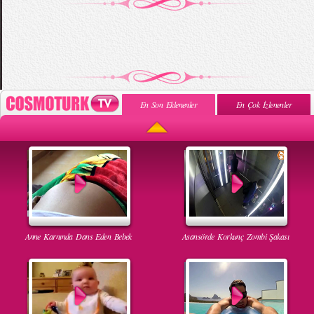
En Son Eklenenler
En Çok İzlenenler
Anne Karnında Dans Eden Bebek
Asansörde Korkunç Zombi Şakası