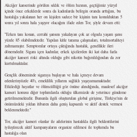
Akciğer kanserinde görülen sıklık ve ölüm hızının, geçtiğimiz yüzyıl
içinde önce erkeklerde sonra da kadınlarda belirgin oranda arttığını, bu
hastalığa yakalanan her on kişiden sadece bir kişinin tanı konulduktan 5
sonra yıl sonra hala yaşıyor olacağını ifade eden Tor, şöyle devam etti:
''Erken tanı konan, cerrahi şansını yakalayan çok az olguda yaşam şansı
yüzde 85 olabilmektedir. Yapılan kitle tarama çalışmaları, totalmortaliteyi
zaltmamıştır. Semptomlar ortaya çıktığında hastalık, genellikle ileri
dönemdedir. Sigara içen kadınlar, erkek içicilerden iki kat daha fazla
akciğer kanseri riski altında olduğu gibi nikotin bağımlılığından da zor
kurtulmaktalar.
Gençlik döneminde sigaraya başlayan ve hala içmeye devam
edenlerinyüzde 40'ı, emeklilik yıllarını sağlıklı yaşayamamaktadır.
Etkilediği hayatlar ve ölümcüllüğü göz önüne alındığında, maalesef akciğer
kanseri konusu diğer toplumlarda olduğu ülkemizde de yeterince gündeme
getirilmemektedir. Bununla ilgili oluşturulan global girişime, Türkiye'nin de
önümüzdeki yıldan itibaren daha geniş kapsamlı ve aktif destek vermesi
beklenmektedir.''
Tor, akciğer kanseri olanlar ile ailelerinin hastalıkla ilgili beklentilerini
iyileştirecek aktif kampanyaların organize edilmesi ile toplumda bu
hastalığa olan