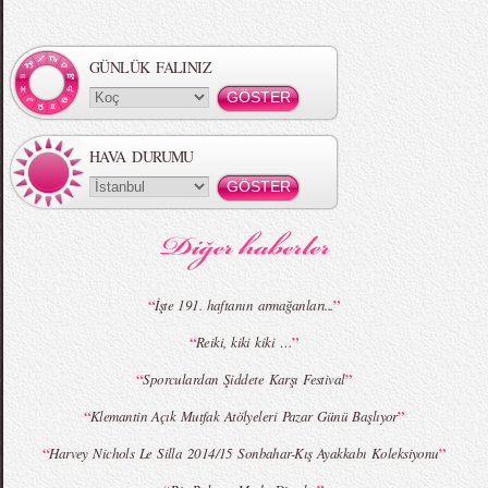
GÜNLÜK FALINIZ
HAVA DURUMU
“
”
İşte 191. haftanın armağanları...
“
”
Reiki, kiki kiki …
“
”
Sporculardan Şiddete Karşı Festival
“
”
Klemantin Açık Mutfak Atölyeleri Pazar Günü Başlıyor
“
”
Harvey Nichols Le Silla 2014/15 Sonbahar-Kış Ayakkabı Koleksiyonu