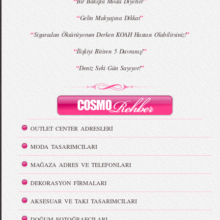
“
”
Bir Bakışta Moda Diyetler
“
”
Gelin Makyajına Dikkat
“
”
Sigaradan Öksürüyorum Derken KOAH Hastası Olabilirsiniz!
“
”
İlişkiyi Bitiren 5 Davranış!
“
”
Deniz Seki Gün Sayıyor!
OUTLET CENTER ADRESLERİ
MODA TASARIMCILARI
MAĞAZA ADRES VE TELEFONLARI
DEKORASYON FİRMALARI
AKSESUAR VE TAKI TASARIMCILARI
DOĞUM FOTOĞRAFÇILARI