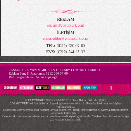
REKLAM
reklam@cosmoturk.com
İLETİŞİM
cosmoeditor@cosmoturk.com
TEL:
(0212) 280 07 00
FAX:
(0212) 244 13 32
-->
COSMOTURK YAYIN GRUBU & HILLARY COMPANY TURKEY
Reklam Satış & Pazarlama:
0212 280 07 00
Web Programlama :
Selim Topaloğlu
© COPYRIGHT 2015 COSMOTURK, Tüm Hakları Saklıdır. (0,08)
COSMOTURK'teki özel haberleri kaynak göstermeden izinsiz kullananlar hakkında yasal işlem
yapılmaktadır...
Cosmoturk.com'da yayınlanan haberler kaynak gösterilerek içeriği değiştirilmemek şartıyla hertürlü medya
ortamında kullanılabilir.
Cosmoturk sitesinde yayınlanan yazılar yazarların kendi kişisel görüşleridir. Yazıların her türlü sorumluluğu
yazıyı yazan yazarına aittir.