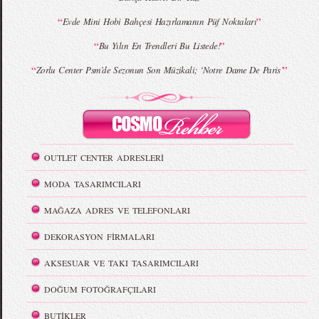
“
”
Evde Mini Hobi Bahçesi Hazırlamanın Püf Noktaları
“
”
Bu Yılın En Trendleri Bu Listede!
“
”
Zorlu Center Psm’de Sezonun Son Müzikali; ‘Notre Dame De Paris’
OUTLET CENTER ADRESLERİ
MODA TASARIMCILARI
MAĞAZA ADRES VE TELEFONLARI
DEKORASYON FİRMALARI
AKSESUAR VE TAKI TASARIMCILARI
DOĞUM FOTOĞRAFÇILARI
BUTİKLER