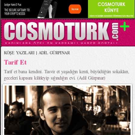
KÖŞE YAZILARI
|
ADİL GÜRPINAR
Tarif Et
Tarif et bana kendini. Tasvir et yaşadığın kenti, büyüdüğün sokakları,
geceleri kapısını kilitleyip sığındığın evi. (Adil Gürpınar)