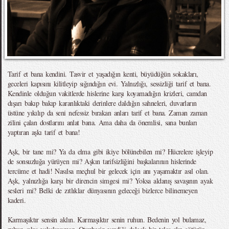
Tarif et bana kendini. Tasvir et yaşadığın kenti, büyüdüğün sokakları,
geceleri kapısını kilitleyip sığındığın evi. Yalnızlığı, sessizliği tarif et bana.
Kendinle olduğun vakitlerde hislerine karşı koyamadığın krizleri, camdan
dışarı bakıp bakıp karanlıktaki derinlere daldığın sahneleri, duvarların
üstüne yıkılıp da seni nefessiz bırakan anları tarif et bana. Zaman zaman
zilini çalan dostlarını anlat bana. Ama daha da önemlisi, sana bunları
yaptıran aşkı tarif et bana!
Aşk, bir tane mi? Ya da elma gibi ikiye bölünebilen mi? Hücrelere işleyip
de sonsuzluğa yürüyen mi? Aşkın tarifsizliğini başkalarının hislerinde
tercüme et hadi! Nasılsa meçhul bir gelecek için anı yaşamaktır asıl olan.
Aşk, yalnızlığa karşı bir direncin simgesi mi? Yoksa aldanış savaşının ayak
sesleri mi? Belki de zıtlıklar dünyasının geleceği bizlerce bilinemeyen
kaderi.
Karmaşıktır sensin aklın. Karmaşıktır senin ruhun. Bedenin yol bulamaz,