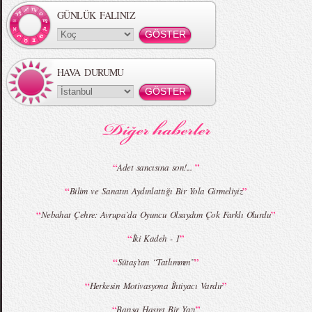
Koleksiyonu
GÜNLÜK FALINIZ
HAVA DURUMU
MBFWI - Gülçin Çengel 2015 Yaz
MBFWI - Zeynep Erdoğan 2015 Yaz
Koleksiyonu
Koleksiyonu
“
”
Adet sancısına son!...
“
”
Bilim ve Sanatın Aydınlattığı Bir Yola Girmeliyiz
MBFWI - Giray Sepin 2015 Yaz Koleksiyonu
MBFWI - Burçe Bekrek 2015 Yaz Koleksiyonu
“
”
Nebahat Çehre: Avrupa`da Oyuncu Olsaydım Çok Farklı Olurdu
“
”
İki Kadeh - 1
“
”
Sütaş’tan “Tatlımmm”
“
”
Herkesin Motivasyona İhtiyacı Vardır
“
”
Barışa Hasret Bir Yazı