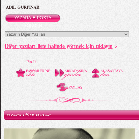
ADİL GÜRPINAR
YAZARA E-POSTA
GÖNDER
Diğer yazıları liste halinde görmek için tıklayın
>
Pin It
YAZARIN DİĞER YAZILARI