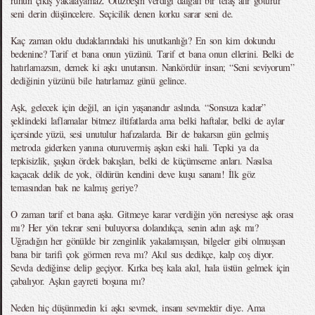
ruhun çıkış yakalayamaz. Otuzbeşin verdiği dalgalı bir telaş alır götürür
seni derin düşüncelere. Seçicilik denen korku sarar seni de.
Kaç zaman oldu dudaklarındaki his unutkanlığı? En son kim dokundu
bedenine? Tarif et bana onun yüzünü. Tarif et bana onun ellerini. Belki de
hatırlamazsın, demek ki aşkı unutansın. Nankördür insan; “Seni seviyorum”
dediğinin yüzünü bile hatırlamaz günü gelince.
Aşk, gelecek için değil, an için yaşanandır aslında. “Sonsuza kadar”
şeklindeki laflamalar bitmez iltifatlarda ama belki haftalar, belki de aylar
içersinde yüzü, sesi unutulur hafızalarda. Bir de bakarsın gün gelmiş
metroda giderken yanına oturuvermiş aşkın eski hali. Tepki ya da
tepkisizlik, şaşkın ördek bakışları, belki de küçümseme anları. Nasılsa
kaçacak delik de yok, öldürün kendini deve kuşu sananı! İlk göz
temasından bak ne kalmış geriye?
O zaman tarif et bana aşkı. Gitmeye karar verdiğin yön neresiyse aşk orası
mı? Her yön tekrar seni buluyorsa dolandıkça, senin adın aşk mı?
Uğradığın her gönülde bir zenginlik yakalamışsan, bilgeler gibi olmuşsan
bana bir tarifi çok görmen reva mı? Akıl sus dedikçe, kalp coş diyor.
Sevda dediğinse delip geçiyor. Kırka beş kala akıl, hala üstün gelmek için
çabalıyor. Aşkın gayreti boşuna mı?
Neden hiç düşünmedin ki aşkı sevmek, insanı sevmektir diye. Ama