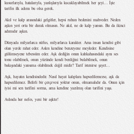
kusurlarıyla, hatalarıyla, yanlışlarıyla kucaklayabilmek her şeyi… İşte
tarifin ilk adımı bu olsa gerek.
Akıl ve kalp arasındaki gelgitler, hepsi ruhun bedenini mahveder. Neden
aşkın yeri orta bir durak olmasın. Ne akıl, ne de kalp yansın. Bu da ikinci
adımıdır aşkın.
Dünyada milyarlarca nüfus, milyarlarca karakter. Ama insan kendisi gibi
olan yerde rahat eder. Aslen kendine benzeyene meyleder. Kendisine
gülümseyene tebessüm eder. Aşk dediğin onun kahkahasındaki aynı ses
tonu olabilmek, onun yüzünde kendi benliğini bulabilmek, onun
bakışındaki yansıma olabilmek değil midir? Tarif istenirse şayet…
Aşk, hayatın kendisindedir. Nasıl hayat kalıplara hapsedilemezse, aşk da
hapsedilemez. Belirli bir çerçevesi yoktur onun, olmamalıdır da. Onun için
iyisi mi sen tarifini sorma, ama kendine yazılmış olan tarifini yaşa.
Aslında her nefes, yeni bir aşktır!