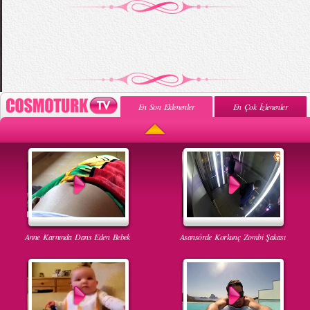
En Son Eklenenler
En Çok İzlenenler
Anne Karnında Dans Eden Bebek
Asansörde Korkunç Zombi Şakası